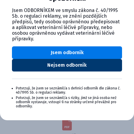
suspenzia pre psy
Jsem ODBORNÍKEM ve smyslu zákona č. 40/1995
Sb. o regulaci reklamy, ve znění pozdějších
předpisů, tedy osobou oprávněnou předepisovat
Kód:
Balenie
a aplikovat veterinární léčivé přípravky, nebo
C01296
10 ml,100 ml
osobou oprávněnou vydávat veterinární léčivé
přípravky.
Lieková forma:
Aktívna látka:
suspenzia
Meloxikam
Jsem odborník
Spôsob použitia:
Dodávateľ
perorálne
Ceva
Nejsem odborník
Farmakologická skupina:
zviera:
Muskuloskeletálny
Psy
systém
Potvrzuji, že jsem se seznámil/a s definicí odborník dle zákona č.
40/1995 Sb. o regulaci reklamy.
Potvrzuji, že jsem se seznámil/a s riziky, jimž se jiná osoba než
odborník vystavuje, vstoupí-li na stránky určené převážně pro
Na stiahnutie
odborníky.