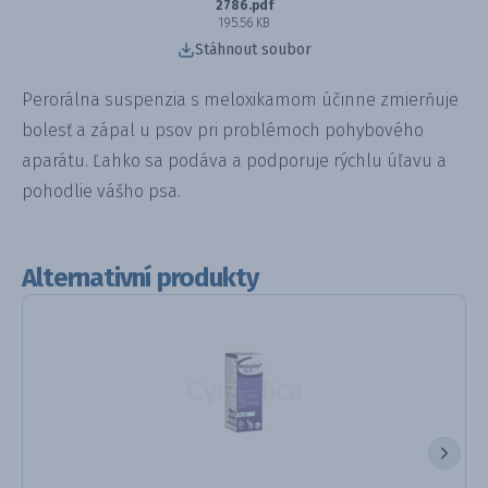
2786.pdf
195.56 KB
Stáhnout soubor
Perorálna suspenzia s meloxikamom účinne zmierňuje
bolesť a zápal u psov pri problémoch pohybového
aparátu. Ľahko sa podáva a podporuje rýchlu úľavu a
pohodlie vášho psa.
Alternativní produkty