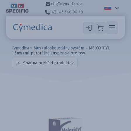
info@cymedica.sk
+421 45 540 00 40
Cymedica
»
Muskuloskeletálny systém
»
MELOXIDYL
1,5mg/ml perorálna suspenzia pre psy
Späť na prehľad produktov