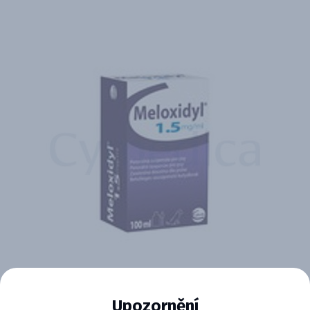
MELOXIDYL 1,5mg/ml perorálna
Upozornění