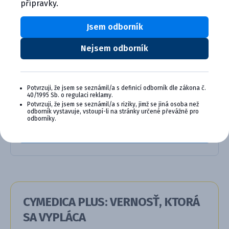
Alternativní produkty
přípravky.
Jsem odborník
Nejsem odborník
Potvrzuji, že jsem se seznámil/a s definicí odborník dle zákona č.
40/1995 Sb. o regulaci reklamy.
Potvrzuji, že jsem se seznámil/a s riziky, jimž se jiná osoba než
Osurnia ušný gél pre psy
odborník vystavuje, vstoupí-li na stránky určené převážně pro
odborníky.
Product details
CYMEDICA PLUS: VERNOSŤ, KTORÁ
SA VYPLÁCA