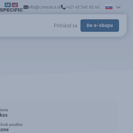
info@cymedica.sk
+421 45 540 00 40
Do e-shopu
Prihlásiť sa
lenie
 kus
ôsob použitia:
ôzne