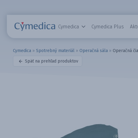
Cymedica
Cymedica Plus
Akt
Cymedica
»
Spotrebný materiál
»
Operačná sála
»
Operačná či
Späť na prehľad produktov