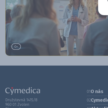
O nás
01
Cymedi
Družstevná 1415/8
02
960 01 Zvolen