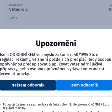
Dodávateľ
Fa
Vetnordic
O
zviera:
Upozornění
Jsem ODBORNÍKEM ve smyslu zákona č. 40/1995 Sb. o
regulaci reklamy, ve znění pozdějších předpisů, tedy osobou
oprávněnou předepisovat a aplikovat veterinární léčivé
přípravky, nebo osobou oprávněnou vydávat veterinární
léčivé přípravky.
Nejsem odborník
Jsem odborník
CYMEDICA PLUS: VERNOSŤ, KTO
Zapojte sa do vernostného programu Cymedic
svoju veterinárnu prax, vzdelávanie a pohod
Potvrzuji, že jsem se seznámil/a s definicí odborník dle zákona č. 40/1995 Sb. o
regulaci reklamy.