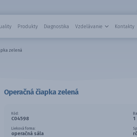
uality
Produkty
Diagnostika
Vzdelávanie
Kontakty
apka zelená
Operačná čiapka zelená
Kód:
Ba
C04598
1
Lieková forma:
Sp
operačná sála
r