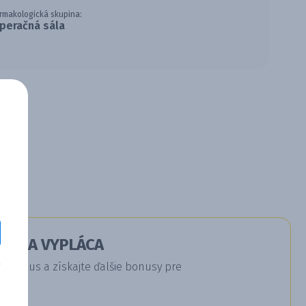
rmakologická skupina:
peračná sála
RÁ SA VYPLÁCA
a Plus a získajte ďalšie bonusy pre
u.