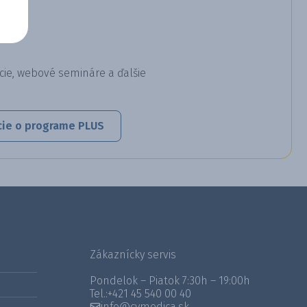
cie, webové semináre a ďalšie
cie o programe PLUS
Zákaznícky servis
Pondelok – Piatok 7:30h – 19:00h
Tel.:
+421 45 540 00 40
info@cymedica.sk