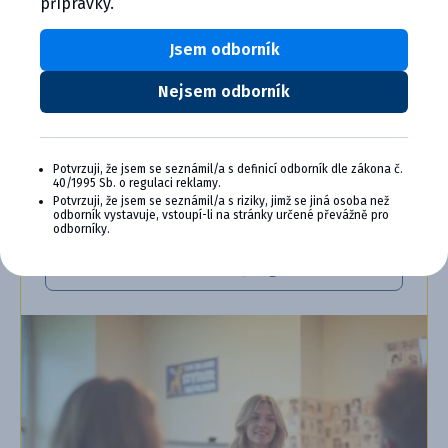
přípravky.
Zapojte sa do vernostného programu Cymedica
Plus a získajte ďalšie bonusy pre svoju
veterinárnu prax, vzdelávanie a pohodu.
Jsem odborník
Výhody členstva v Cymedica Plus:
Nejsem odborník
Exkluzívne produkty a služby
Jedinečné bonusy
Špeciálne podujatia, semináre, konferencie,
Potvrzuji, že jsem se seznámil/a s definicí odborník dle zákona č.
webové semináre a ďalšie
40/1995 Sb. o regulaci reklamy.
Potvrzuji, že jsem se seznámil/a s riziky, jimž se jiná osoba než
odborník vystavuje, vstoupí-li na stránky určené převážně pro
Chcem sa pripojiť
odborníky.
Ďalšie informácie o programe PLUS