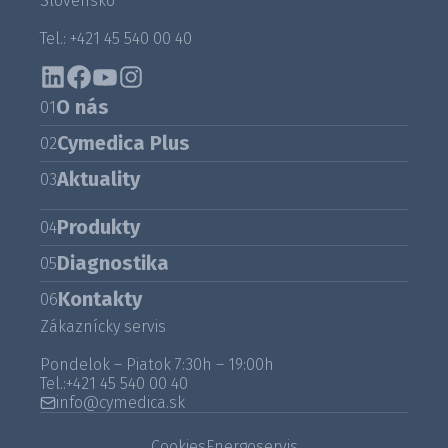
Slovensko
Tel.: +421 45 540 00 40
O nás
01
Cymedica Plus
02
Aktuality
03
Produkty
04
Diagnostika
05
Kontakty
06
Zákaznícky servis
Pondelok – Piatok 7:30h – 19:00h
Tel.:
+421 45 540 00 40
info@cymedica.sk
Cookies
Energoservis