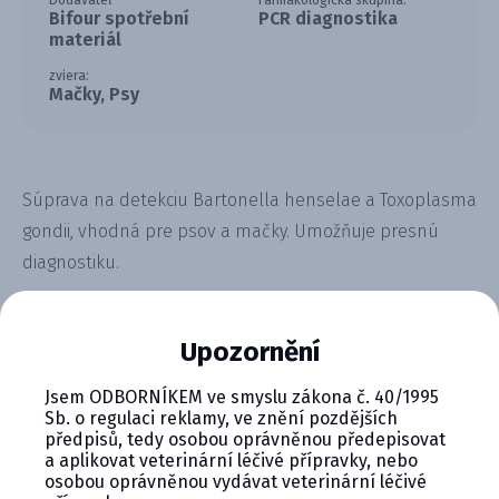
Dodávateľ
Farmakologická skupina:
Bifour spotřební
PCR diagnostika
materiál
zviera:
Mačky, Psy
Súprava na detekciu Bartonella henselae a Toxoplasma
gondii, vhodná pre psov a mačky. Umožňuje presnú
diagnostiku.
Upozornění
Jsem ODBORNÍKEM ve smyslu zákona č. 40/1995
Sb. o regulaci reklamy, ve znění pozdějších
CYMEDICA PLUS: VERNOSŤ, KTORÁ
předpisů, tedy osobou oprávněnou předepisovat
a aplikovat veterinární léčivé přípravky, nebo
SA VYPLÁCA
osobou oprávněnou vydávat veterinární léčivé