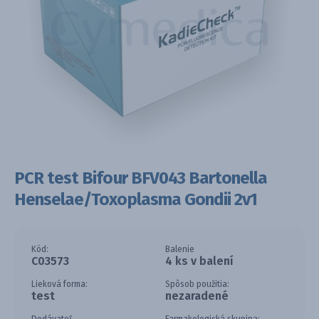
PCR test Bifour BFV043 Bartonella
Henselae/Toxoplasma Gondii 2v1
Kód:
Balenie
C03573
4 ks v balení
Lieková forma:
Spôsob použitia:
test
nezaradené