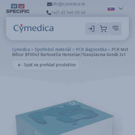
info@cymedica.sk
+421 45 540 00 40
Cymedica
»
Spotřební materiál
»
PCR diagnostika
»
PCR test
Bifour BFV043 Bartonella Henselae/Toxoplasma Gondii 2v1
Späť na prehľad produktov