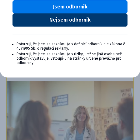
Jsem odborník
Výhody členstva v Cymedica Plus:
Exkluzívne produkty a služby
Nejsem odborník
Jedinečné bonusy
Špeciálne podujatia, semináre, konferencie,
webové semináre a ďalšie
Potvrzuji, že jsem se seznámil/a s definicí odborník dle zákona č.
40/1995 Sb. o regulaci reklamy.
Chcem sa pripojiť
Potvrzuji, že jsem se seznámil/a s riziky, jimž se jiná osoba než
odborník vystavuje, vstoupí-li na stránky určené převážně pro
odborníky.
Ďalšie informácie o programe PLUS