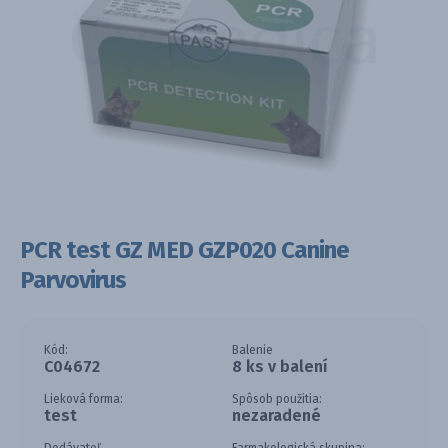
PCR test GZ MED GZP020 Canine
Parvovirus
Kód:
Balenie
C04672
8 ks v balení
Lieková forma:
Spôsob použitia:
test
nezaradené