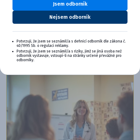
Výhody členstva v Cymedica Plus:
Jsem odborník
Exkluzívne produkty a služby
Nejsem odborník
Jedinečné bonusy
Špeciálne podujatia, semináre, konferencie,
webové semináre a ďalšie
Potvrzuji, že jsem se seznámil/a s definicí odborník dle zákona č.
40/1995 Sb. o regulaci reklamy.
Chcem sa pripojiť
Potvrzuji, že jsem se seznámil/a s riziky, jimž se jiná osoba než
odborník vystavuje, vstoupí-li na stránky určené převážně pro
Ďalšie informácie o programe PLUS
odborníky.