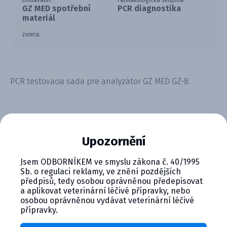
Dodávateľ
Farmakologická skupina:
GZ MED spotřební
PCR diagnostika
materiál
zviera:
PCR testovacia sada pre analyzátor GZ MED GZ-8.
Upozornění
CYMEDICA PLUS: VERNOSŤ, KTORÁ
Jsem ODBORNÍKEM ve smyslu zákona č. 40/1995
Sb. o regulaci reklamy, ve znění pozdějších
SA VYPLÁCA
předpisů, tedy osobou oprávněnou předepisovat
a aplikovat veterinární léčivé přípravky, nebo
Zapojte sa do vernostného programu Cymedica
osobou oprávněnou vydávat veterinární léčivé
Plus a získajte ďalšie bonusy pre svoju
přípravky.
veterinárnu prax, vzdelávanie a pohodu.