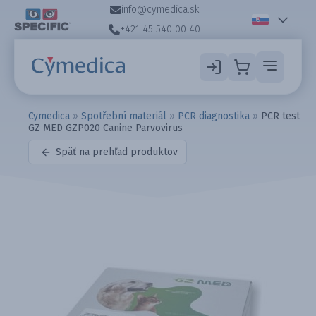
info@cymedica.sk
+421 45 540 00 40
Cymedica
»
Spotřební materiál
»
PCR diagnostika
»
PCR test
GZ MED GZP020 Canine Parvovirus
Späť na prehľad produktov