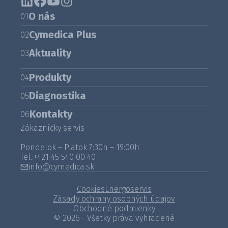
O nás
01
Cymedica Plus
02
Aktuality
03
Produkty
04
Diagnostika
05
Kontakty
06
Zákaznícky servis
Pondelok – Piatok 7:30h – 19:00h
Tel.:
+421 45 540 00 40
info@cymedica.sk
Cookies
Energoservis
Zásady ochrany osobných údajov
Obchodné podmienky
© 2026 - Všetky práva vyhradené