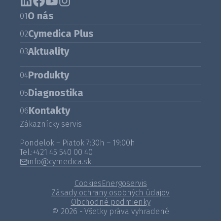
O nás
01
Cymedica Plus
02
Aktuality
03
Produkty
04
Diagnostika
05
Kontakty
06
Zákaznícky servis
Pondelok – Piatok 7:30h – 19:00h
Tel.:
+421 45 540 00 40
info@cymedica.sk
Cookies
Energoservis
Zásady ochrany osobných údajov
Obchodné podmienky
© 2026 - Všetky práva vyhradené