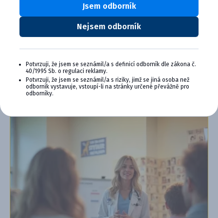
Výhody členstva v Cymedica Plus:
Jsem odborník
Exkluzívne produkty a služby
Nejsem odborník
Jedinečné bonusy
Špeciálne podujatia, semináre, konferencie,
webové semináre a ďalšie
Potvrzuji, že jsem se seznámil/a s definicí odborník dle zákona č.
40/1995 Sb. o regulaci reklamy.
Chcem sa pripojiť
Potvrzuji, že jsem se seznámil/a s riziky, jimž se jiná osoba než
odborník vystavuje, vstoupí-li na stránky určené převážně pro
Ďalšie informácie o programe PLUS
odborníky.