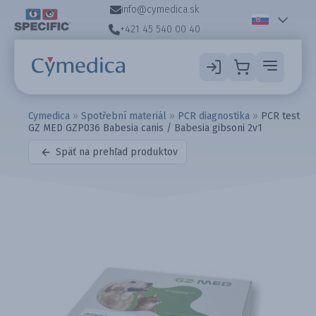
info@cymedica.sk
+421 45 540 00 40
Cymedica
»
Spotřební materiál
»
PCR diagnostika
»
PCR test
GZ MED GZP036 Babesia canis / Babesia gibsoni 2v1
Späť na prehľad produktov