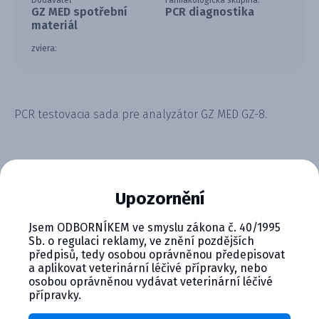
Dodávateľ
Farmakologická skupina:
GZ MED spotřební
PCR diagnostika
materiál
zviera:
PCR testovacia sada pre analyzátor GZ MED GZ-8.
Upozornění
CYMEDICA PLUS: VERNOSŤ, KTORÁ
Jsem ODBORNÍKEM ve smyslu zákona č. 40/1995
Sb. o regulaci reklamy, ve znění pozdějších
SA VYPLÁCA
předpisů, tedy osobou oprávněnou předepisovat
a aplikovat veterinární léčivé přípravky, nebo
Zapojte sa do vernostného programu Cymedica
osobou oprávněnou vydávat veterinární léčivé
Plus a získajte ďalšie bonusy pre svoju
přípravky.
veterinárnu prax, vzdelávanie a pohodu.