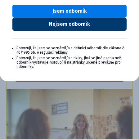
veterinárnu prax, vzdelávanie a pohodu.
Jsem odborník
Výhody členstva v Cymedica Plus:
Nejsem odborník
Exkluzívne produkty a služby
Jedinečné bonusy
Špeciálne podujatia, semináre, konferencie,
webové semináre a ďalšie
Potvrzuji, že jsem se seznámil/a s definicí odborník dle zákona č.
40/1995 Sb. o regulaci reklamy.
Potvrzuji, že jsem se seznámil/a s riziky, jimž se jiná osoba než
Chcem sa pripojiť
odborník vystavuje, vstoupí-li na stránky určené převážně pro
odborníky.
Ďalšie informácie o programe PLUS