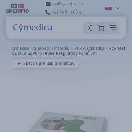
info@cymedica.sk
+421 45 540 00 40
Cymedica
»
Spotřební materiál
»
PCR diagnostika
»
PCR test
GZ MED GZP045 Feline Respiratory Panel 5v1
Späť na prehľad produktov