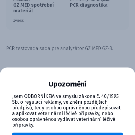
Dodávateľ
Farmakologická skupina:
GZ MED spotřební
PCR diagnostika
materiál
zviera:
PCR testovacia sada pre analyzátor GZ MED GZ-8.
Upozornění
CYMEDICA PLUS: VERNOSŤ, KTORÁ
Jsem ODBORNÍKEM ve smyslu zákona č. 40/1995
Sb. o regulaci reklamy, ve znění pozdějších
SA VYPLÁCA
předpisů, tedy osobou oprávněnou předepisovat
a aplikovat veterinární léčivé přípravky, nebo
Zapojte sa do vernostného programu Cymedica
osobou oprávněnou vydávat veterinární léčivé
Plus a získajte ďalšie bonusy pre svoju
přípravky.
veterinárnu prax, vzdelávanie a pohodu.