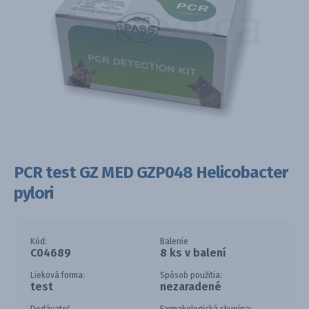
PCR test GZ MED GZP048 Helicobacter
pylori
Kód:
Balenie
C04689
8 ks v balení
Lieková forma:
Spôsob použitia:
test
nezaradené