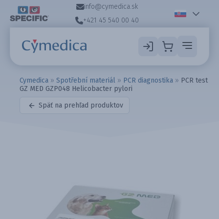
info@cymedica.sk
+421 45 540 00 40
Cymedica
»
Spotřební materiál
»
PCR diagnostika
»
PCR test
GZ MED GZP048 Helicobacter pylori
Späť na prehľad produktov