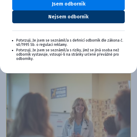
Výhody členstva v Cymedica Plus:
Jsem odborník
Exkluzívne produkty a služby
Nejsem odborník
Jedinečné bonusy
Špeciálne podujatia, semináre, konferencie,
webové semináre a ďalšie
Potvrzuji, že jsem se seznámil/a s definicí odborník dle zákona č.
40/1995 Sb. o regulaci reklamy.
Chcem sa pripojiť
Potvrzuji, že jsem se seznámil/a s riziky, jimž se jiná osoba než
odborník vystavuje, vstoupí-li na stránky určené převážně pro
Ďalšie informácie o programe PLUS
odborníky.