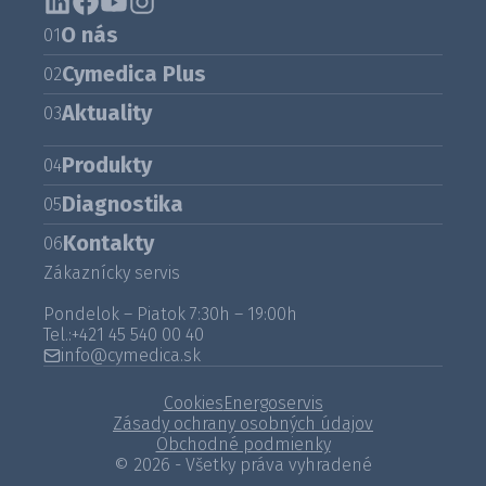
O nás
01
Cymedica Plus
02
Aktuality
03
Produkty
04
Diagnostika
05
Kontakty
06
Zákaznícky servis
Pondelok – Piatok 7:30h – 19:00h
Tel.:
+421 45 540 00 40
info@cymedica.sk
Cookies
Energoservis
Zásady ochrany osobných údajov
Obchodné podmienky
© 2026 - Všetky práva vyhradené