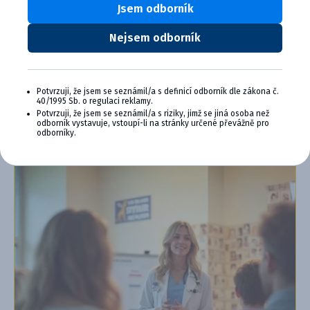
Výhody členstva v Cymedica Plus:
Jsem odborník
Exkluzívne produkty a služby
Nejsem odborník
Jedinečné bonusy
Špeciálne podujatia, semináre, konferencie,
webové semináre a ďalšie
Potvrzuji, že jsem se seznámil/a s definicí odborník dle zákona č.
40/1995 Sb. o regulaci reklamy.
Chcem sa pripojiť
Potvrzuji, že jsem se seznámil/a s riziky, jimž se jiná osoba než
odborník vystavuje, vstoupí-li na stránky určené převážně pro
Ďalšie informácie o programe PLUS
odborníky.