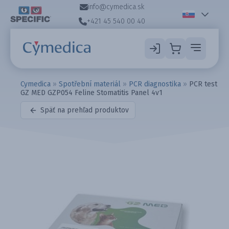
info@cymedica.sk
+421 45 540 00 40
Cymedica
»
Spotřební materiál
»
PCR diagnostika
»
PCR test
GZ MED GZP054 Feline Stomatitis Panel 4v1
Späť na prehľad produktov