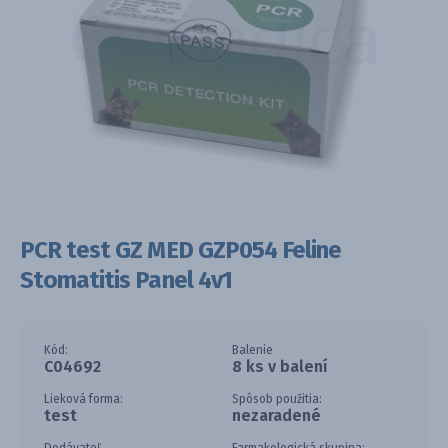
PCR test GZ MED GZP054 Feline
Stomatitis Panel 4v1
Kód:
Balenie
C04692
8 ks v balení
Lieková forma:
Spôsob použitia:
test
nezaradené