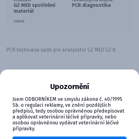
Dodávateľ
Farmakologická skupina:
GZ MED spotřební
PCR diagnostika
materiál
zviera:
PCR testovacia sada pre analyzátor GZ MED GZ-8.
Upozornění
CYMEDICA PLUS: VERNOSŤ, KTORÁ
Jsem ODBORNÍKEM ve smyslu zákona č. 40/1995
Sb. o regulaci reklamy, ve znění pozdějších
SA VYPLÁCA
předpisů, tedy osobou oprávněnou předepisovat
a aplikovat veterinární léčivé přípravky, nebo
Zapojte sa do vernostného programu Cymedica
osobou oprávněnou vydávat veterinární léčivé
Plus a získajte ďalšie bonusy pre svoju
přípravky.
veterinárnu prax, vzdelávanie a pohodu.