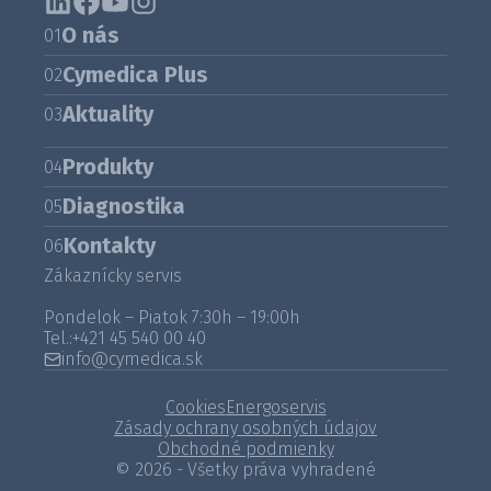
O nás
01
Cymedica Plus
02
Aktuality
03
Produkty
04
Diagnostika
05
Kontakty
06
Zákaznícky servis
Pondelok – Piatok 7:30h – 19:00h
Tel.:
+421 45 540 00 40
info@cymedica.sk
Cookies
Energoservis
Zásady ochrany osobných údajov
Obchodné podmienky
© 2026 - Všetky práva vyhradené