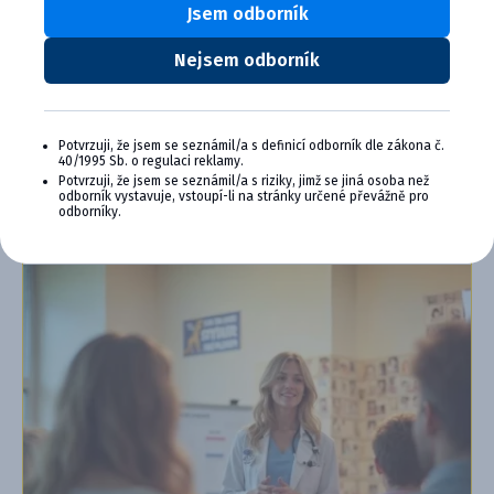
Výhody členstva v Cymedica Plus:
Jsem odborník
Exkluzívne produkty a služby
Nejsem odborník
Jedinečné bonusy
Špeciálne podujatia, semináre, konferencie,
webové semináre a ďalšie
Potvrzuji, že jsem se seznámil/a s definicí odborník dle zákona č.
40/1995 Sb. o regulaci reklamy.
Chcem sa pripojiť
Potvrzuji, že jsem se seznámil/a s riziky, jimž se jiná osoba než
odborník vystavuje, vstoupí-li na stránky určené převážně pro
Ďalšie informácie o programe PLUS
odborníky.