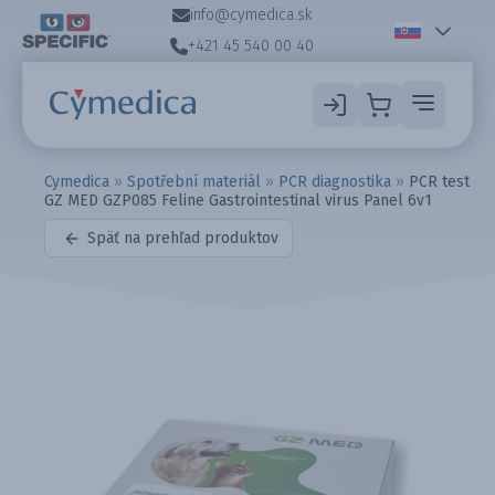
info@cymedica.sk
+421 45 540 00 40
Cymedica
»
Spotřební materiál
»
PCR diagnostika
»
PCR test
GZ MED GZP085 Feline Gastrointestinal virus Panel 6v1
Späť na prehľad produktov