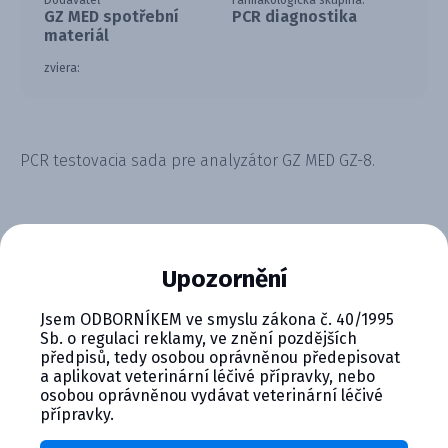
Dodávateľ
Farmakologická skupina:
GZ MED spotřební
PCR diagnostika
materiál
zviera:
PCR testovacia sada pre analyzátor GZ MED GZ-8.
Upozornění
CYMEDICA PLUS: VERNOSŤ, KTORÁ
Jsem ODBORNÍKEM ve smyslu zákona č. 40/1995
Sb. o regulaci reklamy, ve znění pozdějších
SA VYPLÁCA
předpisů, tedy osobou oprávněnou předepisovat
a aplikovat veterinární léčivé přípravky, nebo
Zapojte sa do vernostného programu Cymedica
osobou oprávněnou vydávat veterinární léčivé
Plus a získajte ďalšie bonusy pre svoju
přípravky.
veterinárnu prax, vzdelávanie a pohodu.