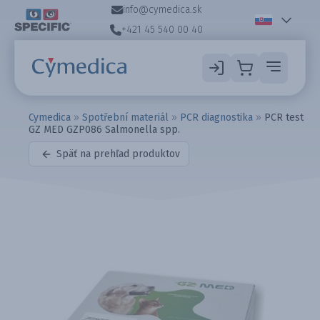
info@cymedica.sk
+421 45 540 00 40
Cymedica
»
Spotřební materiál
»
PCR diagnostika
»
PCR test
GZ MED GZP086 Salmonella spp.
Späť na prehľad produktov