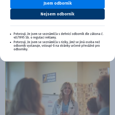
Výhody členstva v Cymedica Plus:
Jsem odborník
Exkluzívne produkty a služby
Nejsem odborník
Jedinečné bonusy
Špeciálne podujatia, semináre, konferencie,
webové semináre a ďalšie
Potvrzuji, že jsem se seznámil/a s definicí odborník dle zákona č.
40/1995 Sb. o regulaci reklamy.
Chcem sa pripojiť
Potvrzuji, že jsem se seznámil/a s riziky, jimž se jiná osoba než
odborník vystavuje, vstoupí-li na stránky určené převážně pro
Ďalšie informácie o programe PLUS
odborníky.