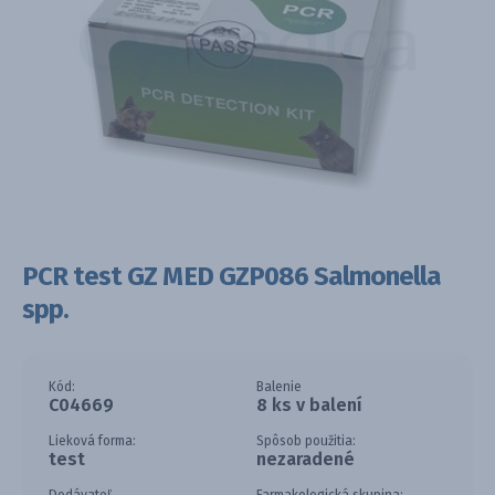
PCR test GZ MED GZP086 Salmonella
spp.
Kód:
Balenie
C04669
8 ks v balení
Lieková forma:
Spôsob použitia:
test
nezaradené