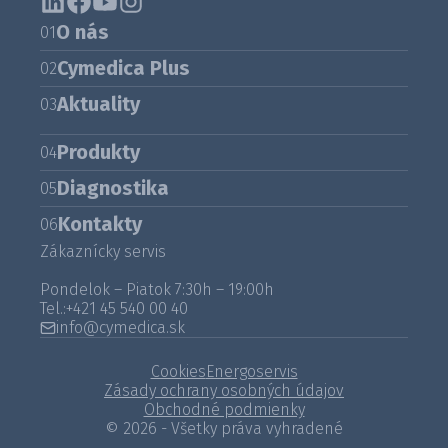
O nás
01
Cymedica Plus
02
Aktuality
03
Produkty
04
Diagnostika
05
Kontakty
06
Zákaznícky servis
Pondelok – Piatok 7:30h – 19:00h
Tel.:
+421 45 540 00 40
info@cymedica.sk
Cookies
Energoservis
Zásady ochrany osobných údajov
Obchodné podmienky
© 2026 - Všetky práva vyhradené