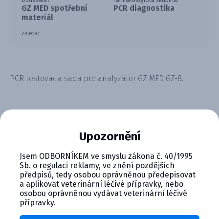
Dodávateľ
Farmakologická skupina:
GZ MED spotřební
PCR diagnostika
materiál
zviera:
PCR testovacia sada pre analyzátor GZ MED GZ-8.
Upozornění
CYMEDICA PLUS: VERNOSŤ, KTORÁ
Jsem ODBORNÍKEM ve smyslu zákona č. 40/1995
Sb. o regulaci reklamy, ve znění pozdějších
SA VYPLÁCA
předpisů, tedy osobou oprávněnou předepisovat
a aplikovat veterinární léčivé přípravky, nebo
Zapojte sa do vernostného programu Cymedica
osobou oprávněnou vydávat veterinární léčivé
Plus a získajte ďalšie bonusy pre svoju
přípravky.
veterinárnu prax, vzdelávanie a pohodu.