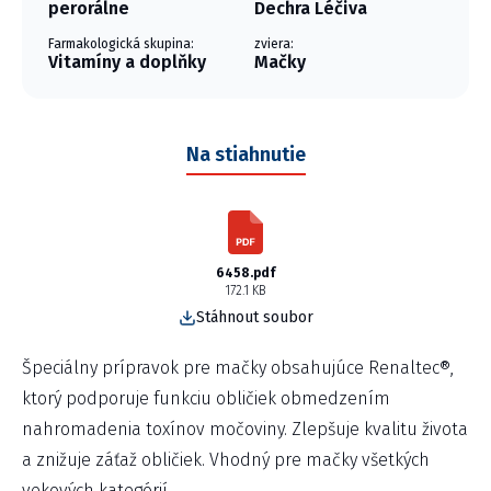
perorálne
Dechra Léčiva
Farmakologická skupina:
zviera:
Vitamíny a doplňky
Mačky
Na stiahnutie
6458.pdf
172.1 KB
Stáhnout soubor
Špeciálny prípravok pre mačky obsahujúce Renaltec®,
ktorý podporuje funkciu obličiek obmedzením
nahromadenia toxínov močoviny. Zlepšuje kvalitu života
a znižuje záťaž obličiek. Vhodný pre mačky všetkých
vekových kategórií.