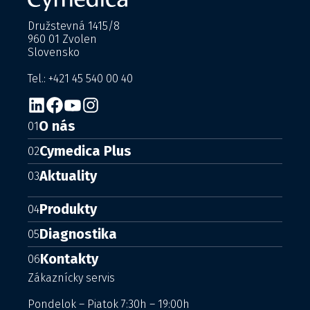
Družstevná 1415/8
960 01 Zvolen
Slovensko
Tel.: +421 45 540 00 40
O nás
01
Cymedica Plus
02
Aktuality
03
Produkty
04
Diagnostika
05
Kontakty
06
Zákaznícky servis
Pondelok – Piatok 7:30h – 19:00h