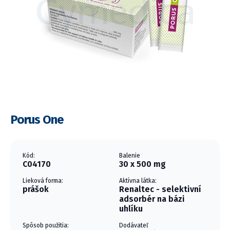
Porus One
Kód:
Balenie
C04170
30 x 500 mg
Lieková forma:
Aktívna látka:
prášok
Renaltec - selektivní
adsorbér na bázi
uhlíku
Spôsob použitia:
Dodávateľ