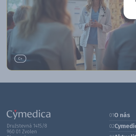
O nás
01
Cymedi
Družstevná 1415/8
02
960 01 Zvolen