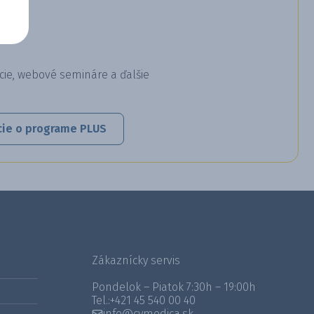
cie, webové semináre a ďalšie
cie o programe PLUS
Zákaznícky servis
Pondelok – Piatok 7:30h – 19:00h
Tel.:
+421 45 540 00 40
info@cymedica.sk