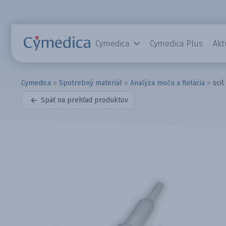
Cymedica
Cymedica Plus
Akt
Cymedica
»
Spotrebný materiál
»
Analýza moču a flotácia
»
scil
Späť na prehľad produktov