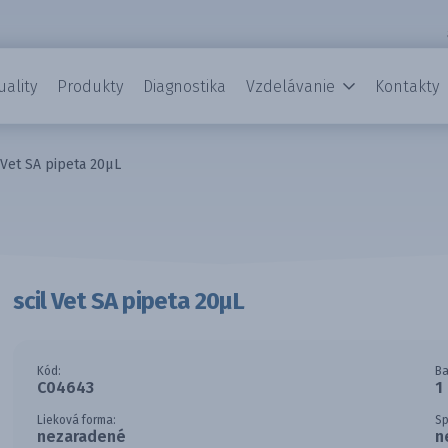
uality
Produkty
Diagnostika
Vzdelávanie
Kontakty
 Vet SA pipeta 20µL
scil Vet SA pipeta 20µL
Kód:
Ba
C04643
1
Lieková forma:
Sp
nezaradené
n