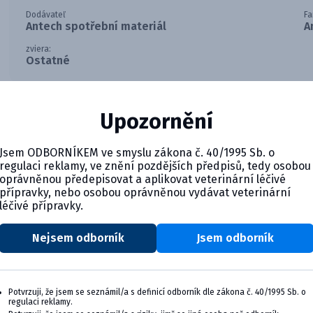
Dodávateľ
Fa
Antech spotřební materiál
A
zviera:
Ostatné
Náhradná pipeta 20µl ku analyzátoru Scil Vet SA.
Upozornění
Jsem ODBORNÍKEM ve smyslu zákona č. 40/1995 Sb. o
regulaci reklamy, ve znění pozdějších předpisů, tedy osobou
oprávněnou předepisovat a aplikovat veterinární léčivé
přípravky, nebo osobou oprávněnou vydávat veterinární
léčivé přípravky.
Nejsem odborník
Jsem odborník
CYMEDICA PLUS: VERNOSŤ, KTO
Zapojte sa do vernostného programu Cymedic
svoju veterinárnu prax, vzdelávanie a pohod
Potvrzuji, že jsem se seznámil/a s definicí odborník dle zákona č. 40/1995 Sb. o
regulaci reklamy.