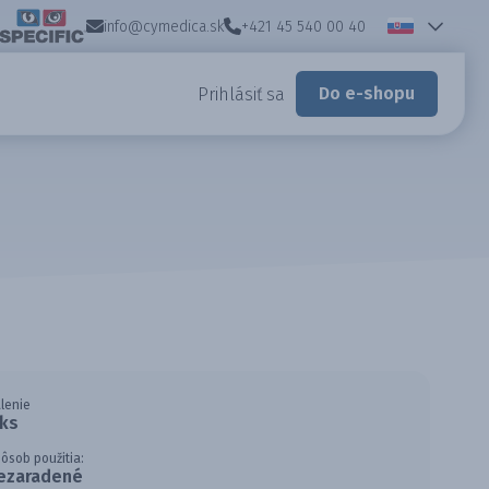
info@cymedica.sk
+421 45 540 00 40
Do e-shopu
Prihlásiť sa
lenie
 ks
ôsob použitia:
ezaradené