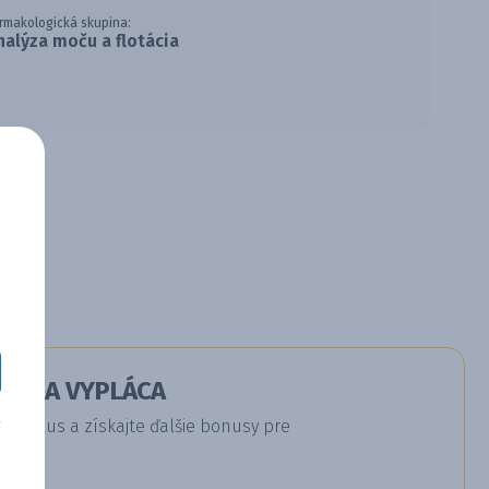
rmakologická skupina:
nalýza moču a flotácia
RÁ SA VYPLÁCA
a Plus a získajte ďalšie bonusy pre
u.