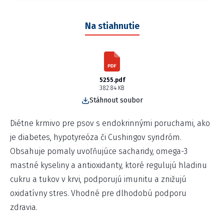
Na stiahnutie
5255.pdf
382.84 KB
Stáhnout soubor
Diétne krmivo pre psov s endokrinnými poruchami, ako
je diabetes, hypotyreóza či Cushingov syndróm.
Obsahuje pomaly uvoľňujúce sacharidy, omega-3
mastné kyseliny a antioxidanty, ktoré regulujú hladinu
cukru a tukov v krvi, podporujú imunitu a znižujú
oxidatívny stres. Vhodné pre dlhodobú podporu
zdravia.