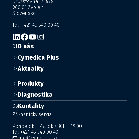
Družstevná 1415/8
960 01 Zvolen
Slovensko
Tel.: +421 45 540 00 40
O nás
01
Cymedica Plus
02
Aktuality
03
Produkty
04
Diagnostika
05
Kontakty
06
Zákaznícky servis
Pondelok – Piatok 7:30h – 19:00h
Tel.:
+421 45 540 00 40
info@cymedica.sk