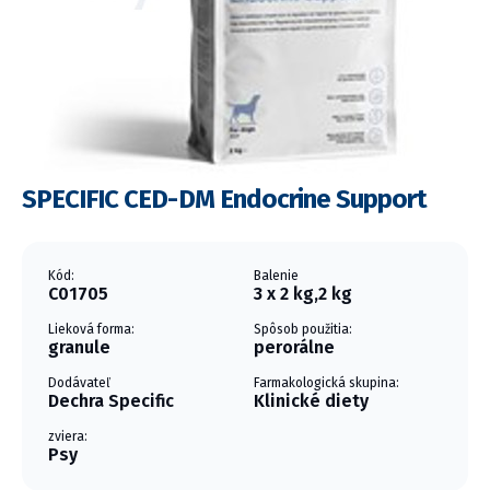
SPECIFIC CED-DM Endocrine Support
Kód:
Balenie
C01705
3 x 2 kg,2 kg
Lieková forma:
Spôsob použitia:
granule
perorálne
Dodávateľ
Farmakologická skupina:
Dechra Specific
Klinické diety
zviera:
Psy