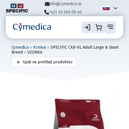
info@cymedica.sk
+421 45 540 00 40
Cymedica
»
Krmiva
»
SPECIFIC CXD-XL Adult Large & Giant
Breed – VZORKA
Späť na prehľad produktov