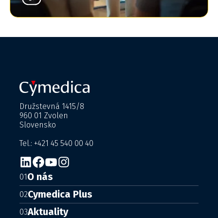
Družstevná 1415/8
960 01 Zvolen
Slovensko
Tel.: +421 45 540 00 40
O nás
01
Cymedica Plus
02
Aktuality
03