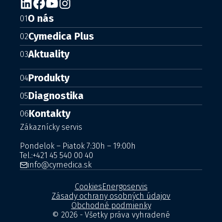
O nás
01
Cymedica Plus
02
Aktuality
03
Produkty
04
Diagnostika
05
Kontakty
06
Zákaznícky servis
Pondelok – Piatok 7:30h – 19:00h
Tel.:
+421 45 540 00 40
info@cymedica.sk
Cookies
Energoservis
Zásady ochrany osobných údajov
Obchodné podmienky
© 2026 - Všetky práva vyhradené