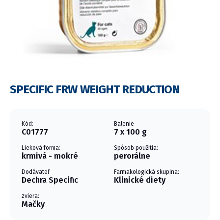
SPECIFIC FRW WEIGHT REDUCTION
Kód:
Balenie
C01777
7 x 100 g
Lieková forma:
Spôsob použitia:
krmivá - mokré
perorálne
Dodávateľ
Farmakologická skupina:
Dechra Specific
Klinické diety
zviera:
Mačky