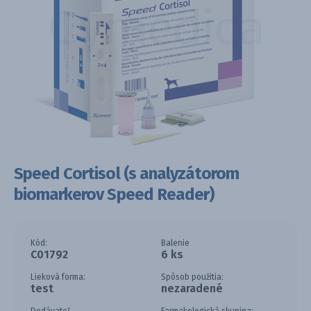
Speed Cortisol (s analyzátorom
biomarkerov Speed Reader)
Kód:
Balenie
C01792
6 ks
Lieková forma:
Spôsob použitia:
test
nezaradené