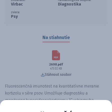
Dodávateľ
Farmakologická skupina:
Virbac
Diagnostika
zviera:
Psy
Na stiahnutie
2698.pdf
473.02 KB
Stáhnout soubor
Fluorescenčná imunotest na kvantitatívne meranie
kortizolu v sére psov. Umožňuje diagnostiku a
monitoring hyperadrenokorticizmu (Cushingovho
syndrómu) a hypoadrenokorticizmu (Addisonovej