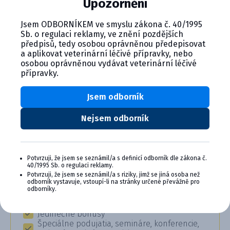
Upozornění
choroby). Test sa vykonáva pomocou analyzátora Speed
​​Reader™ a poskytuje rýchle a spoľahlivé výsledky pre
Jsem ODBORNÍKEM ve smyslu zákona č. 40/1995
cielenú veterinárnu starostlivosť.
Sb. o regulaci reklamy, ve znění pozdějších
předpisů, tedy osobou oprávněnou předepisovat
a aplikovat veterinární léčivé přípravky, nebo
osobou oprávněnou vydávat veterinární léčivé
přípravky.
Jsem odborník
CYMEDICA PLUS: VERNOSŤ, KTORÁ
Nejsem odborník
SA VYPLÁCA
Zapojte sa do vernostného programu Cymedica
Plus a získajte ďalšie bonusy pre svoju
Potvrzuji, že jsem se seznámil/a s definicí odborník dle zákona č.
veterinárnu prax, vzdelávanie a pohodu.
40/1995 Sb. o regulaci reklamy.
Potvrzuji, že jsem se seznámil/a s riziky, jimž se jiná osoba než
odborník vystavuje, vstoupí-li na stránky určené převážně pro
Výhody členstva v Cymedica Plus:
odborníky.
Exkluzívne produkty a služby
Jedinečné bonusy
Špeciálne podujatia, semináre, konferencie,