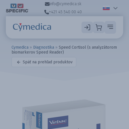
info@cymedica.sk
+421 45 540 00 40
Cymedica
»
Diagnostika
»
Speed Cortisol (s analyzátorom
biomarkerov Speed Reader)
Späť na prehľad produktov