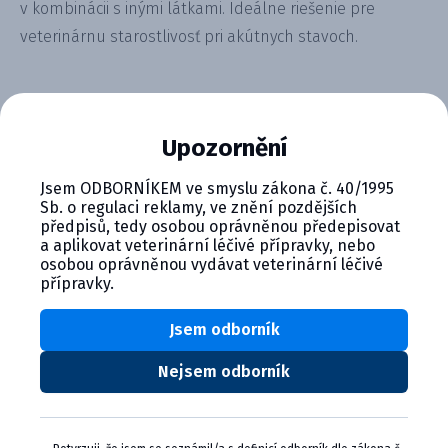
v kombinácii s inými látkami. Ideálne riešenie pre
veterinárnu starostlivosť pri akútnych stavoch.
Alternativní produkty
Upozornění
Jsem ODBORNÍKEM ve smyslu zákona č. 40/1995
Sb. o regulaci reklamy, ve znění pozdějších
předpisů, tedy osobou oprávněnou předepisovat
a aplikovat veterinární léčivé přípravky, nebo
osobou oprávněnou vydávat veterinární léčivé
přípravky.
Torphadine 10 mg/ml (butorfano...
Jsem odborník
Product details
Nejsem odborník