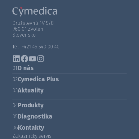
Družstevná 1415/8
960 01 Zvolen
Slovensko
Tel.: +421 45 540 00 40
O nás
01
Cymedica Plus
02
Aktuality
03
Produkty
04
Diagnostika
05
Kontakty
06
Zákaznícky servis