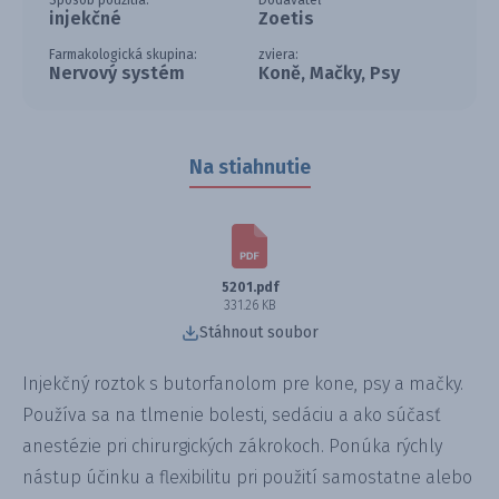
Spôsob použitia:
Dodávateľ
injekčné
Zoetis
Farmakologická skupina:
zviera:
Nervový systém
Koně, Mačky, Psy
Na stiahnutie
5201.pdf
331.26 KB
Stáhnout soubor
Injekčný roztok s butorfanolom pre kone, psy a mačky.
Používa sa na tlmenie bolesti, sedáciu a ako súčasť
anestézie pri chirurgických zákrokoch. Ponúka rýchly
nástup účinku a flexibilitu pri použití samostatne alebo