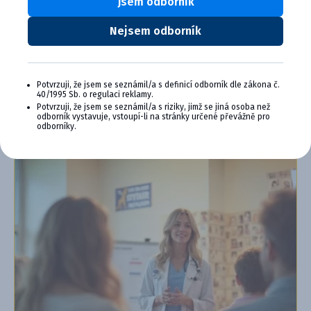
Jsem odborník
Exkluzívne produkty a služby
Nejsem odborník
Jedinečné bonusy
Špeciálne podujatia, semináre, konferencie,
webové semináre a ďalšie
Potvrzuji, že jsem se seznámil/a s definicí odborník dle zákona č.
Chcem sa pripojiť
40/1995 Sb. o regulaci reklamy.
Potvrzuji, že jsem se seznámil/a s riziky, jimž se jiná osoba než
odborník vystavuje, vstoupí-li na stránky určené převážně pro
Ďalšie informácie o programe PLUS
odborníky.