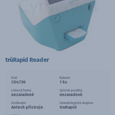
trūRapid Reader
Kód:
Balenie
C04736
1 ks
Lieková forma:
Spôsob použitia:
nezaradené
nezaradené
Dodávateľ
Farmakologická skupina:
Antech přístroje
truRapid