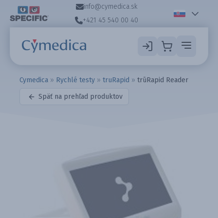
info@cymedica.sk
+421 45 540 00 40
Cymedica
»
Rychlé testy
»
truRapid
»
trūRapid Reader
Späť na prehľad produktov