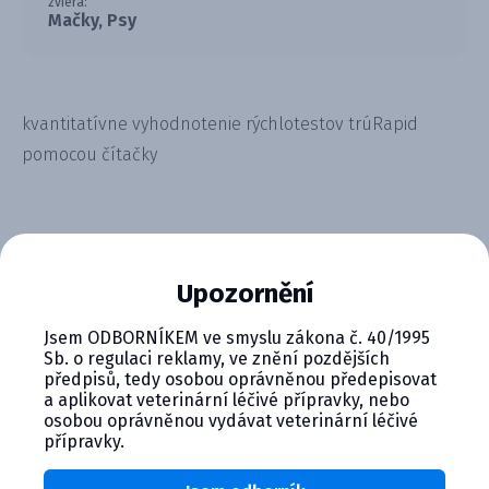
zviera:
Mačky, Psy
kvantitatívne vyhodnotenie rýchlotestov trúRapid
pomocou čítačky
Upozornění
CYMEDICA PLUS: VERNOSŤ, KTORÁ
Jsem ODBORNÍKEM ve smyslu zákona č. 40/1995
SA VYPLÁCA
Sb. o regulaci reklamy, ve znění pozdějších
předpisů, tedy osobou oprávněnou předepisovat
Zapojte sa do vernostného programu Cymedica
a aplikovat veterinární léčivé přípravky, nebo
Plus a získajte ďalšie bonusy pre svoju
osobou oprávněnou vydávat veterinární léčivé
veterinárnu prax, vzdelávanie a pohodu.
přípravky.
Výhody členstva v Cymedica Plus: