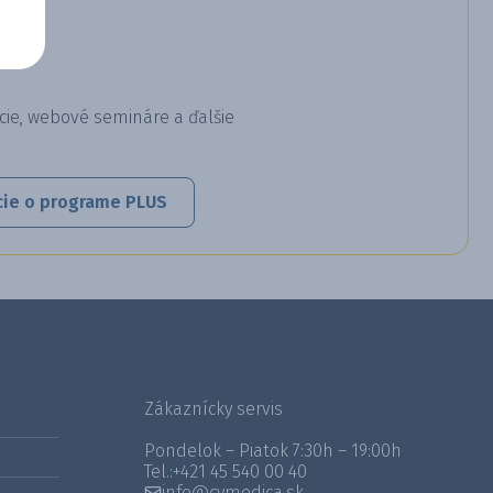
cie, webové semináre a ďalšie
cie o programe PLUS
Zákaznícky servis
Pondelok – Piatok 7:30h – 19:00h
Tel.:
+421 45 540 00 40
info@cymedica.sk