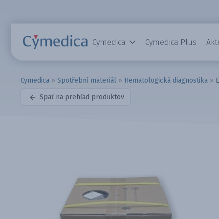
Cymedica
Cymedica Plus
Akt
Cymedica
»
Spotřební materiál
»
Hematologická diagnostika
»
E
Späť na prehľad produktov