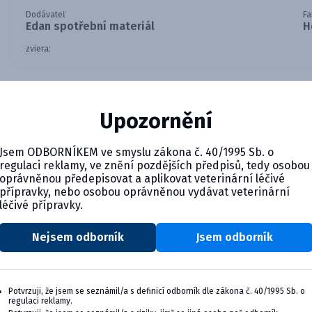
Dodávateľ
Fa
Edan spotřební materiál
H
zviera:
Riediaci roztok pre analyzátor EDAN H90X zaisťujúci správne
Upozornění
Jsem ODBORNÍKEM ve smyslu zákona č. 40/1995 Sb. o
regulaci reklamy, ve znění pozdějších předpisů, tedy osobou
oprávněnou předepisovat a aplikovat veterinární léčivé
přípravky, nebo osobou oprávněnou vydávat veterinární
léčivé přípravky.
Nejsem odborník
Jsem odborník
CYMEDICA PLUS: VERNOSŤ, KTO
Zapojte sa do vernostného programu Cymedic
svoju veterinárnu prax, vzdelávanie a pohod
Potvrzuji, že jsem se seznámil/a s definicí odborník dle zákona č. 40/1995 Sb. o
regulaci reklamy.