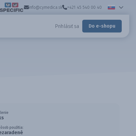
info@cymedica.sk
+421 45 540 00 40
Do e-shopu
Prihlásiť sa
lenie
ks
ôsob použitia:
ezaradené