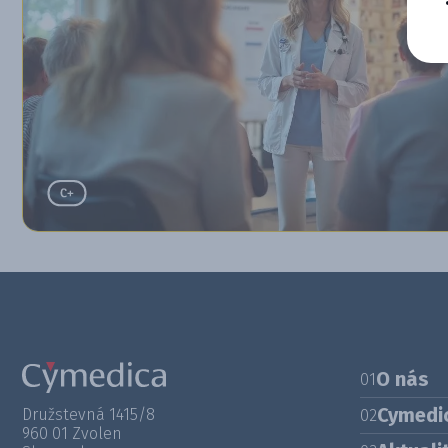
O nás
01
Cymedi
Družstevná 1415/8
02
960 01 Zvolen