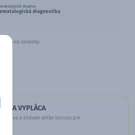
rmakologická skupina:
ematologická diagnostika
 a presné výsledky.
RÁ SA VYPLÁCA
a Plus a získajte ďalšie bonusy pre
u.