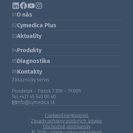
O nás
01
Cymedica Plus
02
Aktuality
03
Produkty
04
Diagnostika
05
Kontakty
06
Zákaznícky servis
Pondelok – Piatok 7:30h – 19:00h
Tel.:
+421 45 540 00 40
info@cymedica.sk
Cookies
Energoservis
Zásady ochrany osobných údajov
Obchodné podmienky
© 2026 - Všetky práva vyhradené