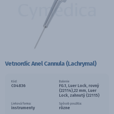
Vetnordic Anel Cannula (Lachrymal)
Kód:
Balenie
C04836
FG.1, Luer Lock, rovný
(22114),22 mm, Luer
Lock, zahnutý (22115)
Lieková forma:
Spôsob použitia:
instrumenty
rôzne