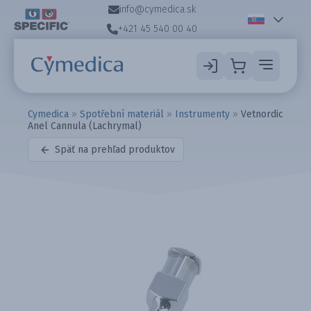
info@cymedica.sk
+421 45 540 00 40
Cymedica
»
Spotřební materiál
»
Instrumenty
»
Vetnordic
Anel Cannula (Lachrymal)
Späť na prehľad produktov