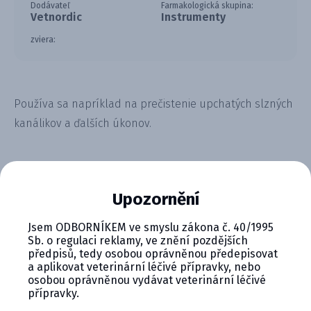
Dodávateľ
Farmakologická skupina:
Vetnordic
Instrumenty
zviera:
Používa sa napríklad na prečistenie upchatých slzných
kanálikov a ďalších úkonov.
Upozornění
Jsem ODBORNÍKEM ve smyslu zákona č. 40/1995
CYMEDICA PLUS: VERNOSŤ, KTORÁ
Sb. o regulaci reklamy, ve znění pozdějších
SA VYPLÁCA
předpisů, tedy osobou oprávněnou předepisovat
a aplikovat veterinární léčivé přípravky, nebo
Zapojte sa do vernostného programu Cymedica
osobou oprávněnou vydávat veterinární léčivé
Plus a získajte ďalšie bonusy pre svoju
přípravky.
veterinárnu prax, vzdelávanie a pohodu.