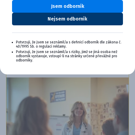
Jsem odborník
Výhody členstva v Cymedica Plus:
Exkluzívne produkty a služby
Nejsem odborník
Jedinečné bonusy
Špeciálne podujatia, semináre, konferencie,
webové semináre a ďalšie
Potvrzuji, že jsem se seznámil/a s definicí odborník dle zákona č.
40/1995 Sb. o regulaci reklamy.
Chcem sa pripojiť
Potvrzuji, že jsem se seznámil/a s riziky, jimž se jiná osoba než
odborník vystavuje, vstoupí-li na stránky určené převážně pro
odborníky.
Ďalšie informácie o programe PLUS