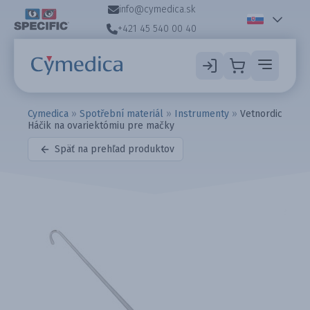
info@cymedica.sk
+421 45 540 00 40
Cymedica
»
Spotřební materiál
»
Instrumenty
»
Vetnordic
Háčik na ovariektómiu pre mačky
Späť na prehľad produktov