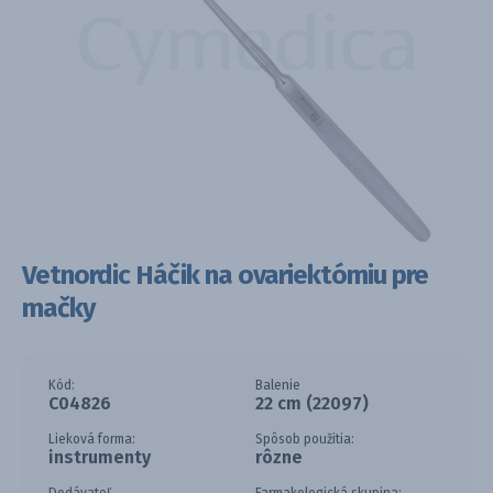
Vetnordic Háčik na ovariektómiu pre
mačky
Kód:
Balenie
C04826
22 cm (22097)
Lieková forma:
Spôsob použitia:
instrumenty
rôzne