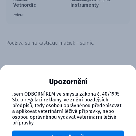
Dodávateľ
Farmakologická skupina:
Vetnordic
Instrumenty
zviera:
Používa sa na kastráciu mačiek – samíc.
Upozornění
CYMEDICA PLUS: VERNOSŤ, KTORÁ
Jsem ODBORNÍKEM ve smyslu zákona č. 40/1995
SA VYPLÁCA
Sb. o regulaci reklamy, ve znění pozdějších
předpisů, tedy osobou oprávněnou předepisovat
Zapojte sa do vernostného programu Cymedica
a aplikovat veterinární léčivé přípravky, nebo
Plus a získajte ďalšie bonusy pre svoju
osobou oprávněnou vydávat veterinární léčivé
veterinárnu prax, vzdelávanie a pohodu.
přípravky.
Výhody členstva v Cymedica Plus: