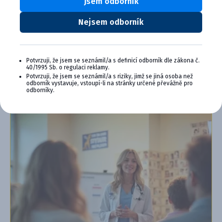
Jsem odborník
Exkluzívne produkty a služby
Nejsem odborník
Jedinečné bonusy
Špeciálne podujatia, semináre, konferencie,
webové semináre a ďalšie
Potvrzuji, že jsem se seznámil/a s definicí odborník dle zákona č.
Chcem sa pripojiť
40/1995 Sb. o regulaci reklamy.
Potvrzuji, že jsem se seznámil/a s riziky, jimž se jiná osoba než
odborník vystavuje, vstoupí-li na stránky určené převážně pro
Ďalšie informácie o programe PLUS
odborníky.