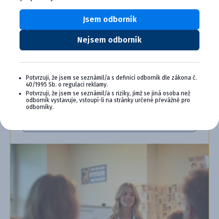
Plus a získajte ďalšie bonusy pre svoju
veterinárnu prax, vzdelávanie a pohodu.
Jsem odborník
Výhody členstva v Cymedica Plus:
Nejsem odborník
Exkluzívne produkty a služby
Jedinečné bonusy
Špeciálne podujatia, semináre, konferencie,
webové semináre a ďalšie
Potvrzuji, že jsem se seznámil/a s definicí odborník dle zákona č.
40/1995 Sb. o regulaci reklamy.
Potvrzuji, že jsem se seznámil/a s riziky, jimž se jiná osoba než
Chcem sa pripojiť
odborník vystavuje, vstoupí-li na stránky určené převážně pro
odborníky.
Ďalšie informácie o programe PLUS