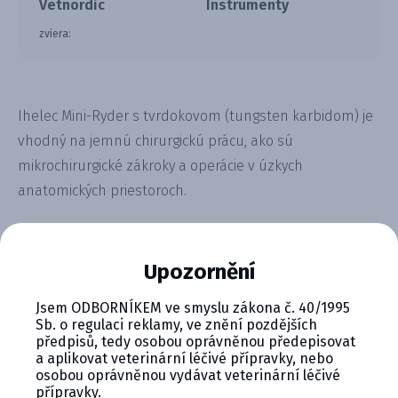
Vetnordic
Instrumenty
zviera:
Ihelec Mini-Ryder s tvrdokovom (tungsten karbidom) je
vhodný na jemnú chirurgickú prácu, ako sú
mikrochirurgické zákroky a operácie v úzkych
anatomických priestoroch.
Upozornění
Jsem ODBORNÍKEM ve smyslu zákona č. 40/1995
CYMEDICA PLUS: VERNOSŤ, KTORÁ
Sb. o regulaci reklamy, ve znění pozdějších
předpisů, tedy osobou oprávněnou předepisovat
SA VYPLÁCA
a aplikovat veterinární léčivé přípravky, nebo
osobou oprávněnou vydávat veterinární léčivé
Zapojte sa do vernostného programu Cymedica
přípravky.