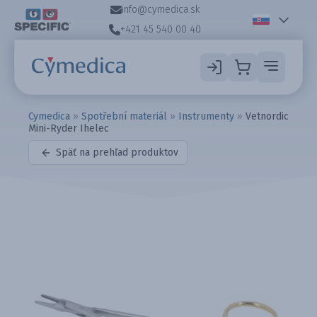
info@cymedica.sk
+421 45 540 00 40
Cymedica
»
Spotřební materiál
»
Instrumenty
»
Vetnordic
Mini-Ryder Ihelec
Späť na prehľad produktov