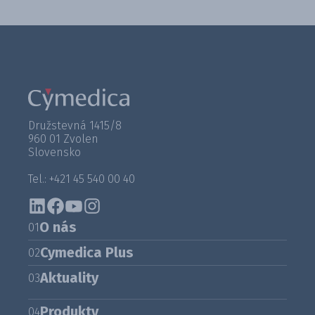
Družstevná 1415/8
960 01 Zvolen
Slovensko
Tel.: +421 45 540 00 40
O nás
01
Cymedica Plus
02
Aktuality
03
Produkty
04