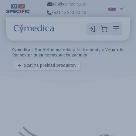
info@cymedica.sk
+421 45 540 00 40
Cymedica
»
Spotřební materiál
»
Instrumenty
»
Vetnordic
Rochester peán hemostatický, zahnutý
Späť na prehľad produktov