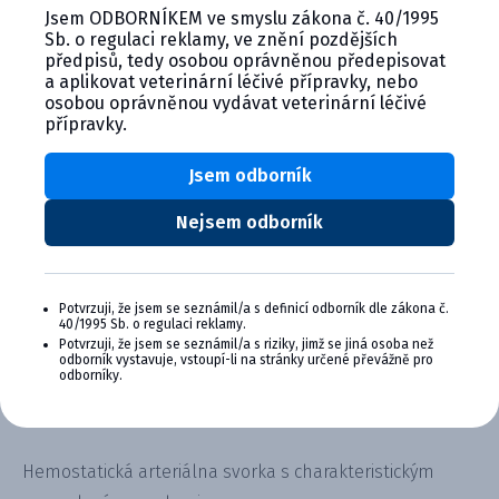
Jsem ODBORNÍKEM ve smyslu zákona č. 40/1995
Sb. o regulaci reklamy, ve znění pozdějších
Vetnordic Rochester peán
předpisů, tedy osobou oprávněnou předepisovat
hemostatický, zahnutý
a aplikovat veterinární léčivé přípravky, nebo
osobou oprávněnou vydávat veterinární léčivé
přípravky.
Kód:
Balenie
Jsem odborník
C04783
14 cm (22019),16 cm
(22020),18 cm
Nejsem odborník
(22021),22 cm (22022)
Lieková forma:
Spôsob použitia:
instrumenty
peány
Potvrzuji, že jsem se seznámil/a s definicí odborník dle zákona č.
Dodávateľ
Farmakologická skupina:
40/1995 Sb. o regulaci reklamy.
Vetnordic
Instrumenty
Potvrzuji, že jsem se seznámil/a s riziky, jimž se jiná osoba než
odborník vystavuje, vstoupí-li na stránky určené převážně pro
zviera:
odborníky.
Hemostatická arteriálna svorka s charakteristickým