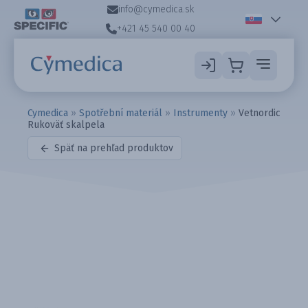
info@cymedica.sk
+421 45 540 00 40
Cymedica
»
Spotřební materiál
»
Instrumenty
»
Vetnordic
Rukoväť skalpela
Späť na prehľad produktov