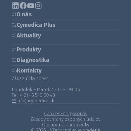
O nás
01
Cymedica Plus
02
Aktuality
03
Produkty
04
Diagnostika
05
Kontakty
06
Zákaznícky servis
Pondelok – Piatok 7:30h – 19:00h
Tel.:
+421 45 540 00 40
info@cymedica.sk
Cookies
Energoservis
Zásady ochrany osobných údajov
Obchodné podmienky
© 2026 - Všetky práva vyhradené