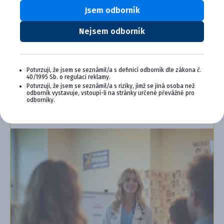
Jsem odborník
Výhody členstva v Cymedica Plus:
Exkluzívne produkty a služby
Nejsem odborník
Jedinečné bonusy
Špeciálne podujatia, semináre, konferencie,
webové semináre a ďalšie
Potvrzuji, že jsem se seznámil/a s definicí odborník dle zákona č.
40/1995 Sb. o regulaci reklamy.
Chcem sa pripojiť
Potvrzuji, že jsem se seznámil/a s riziky, jimž se jiná osoba než
odborník vystavuje, vstoupí-li na stránky určené převážně pro
odborníky.
Ďalšie informácie o programe PLUS