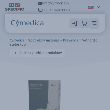
info@cymedica.sk
+421 45 540 00 40
Cymedica
»
Spotrebný materiál
»
Prevencia
»
Vetnordic
stetoskop
Späť na prehľad produktov