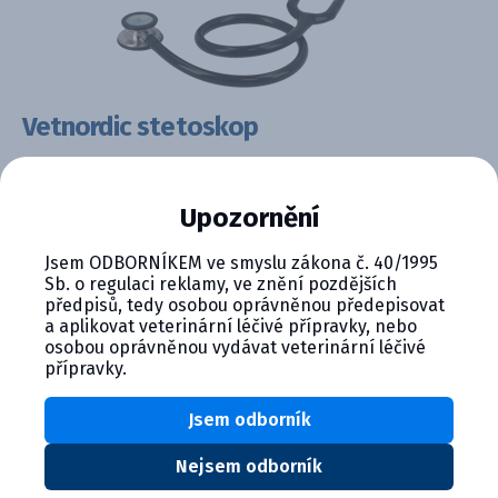
Vetnordic stetoskop
Kód:
Balenie
Upozornění
C04939
karibská
modrá,růžový,čierny
Jsem ODBORNÍKEM ve smyslu zákona č. 40/1995
Lieková forma:
Spôsob použitia:
Sb. o regulaci reklamy, ve znění pozdějších
prevencia
rôzne
předpisů, tedy osobou oprávněnou předepisovat
a aplikovat veterinární léčivé přípravky, nebo
Dodávateľ
Farmakologická skupina:
osobou oprávněnou vydávat veterinární léčivé
Vetnordic
Prevencia
přípravky.
zviera:
Jsem odborník
Nejsem odborník
• Stetoskop s dvojitou hlavicou