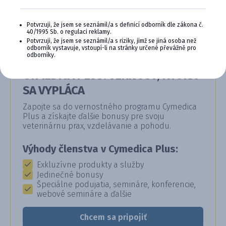
Potvrzuji, že jsem se seznámil/a s definicí odborník dle zákona č.
40/1995 Sb. o regulaci reklamy.
Potvrzuji, že jsem se seznámil/a s riziky, jimž se jiná osoba než
odborník vystavuje, vstoupí-li na stránky určené převážně pro
odborníky.
CYMEDICA PLUS: VERNOSŤ, KTORÁ
SA VYPLÁCA
Zapojte sa do vernostného programu Cymedica
Plus a získajte ďalšie bonusy pre svoju
veterinárnu prax, vzdelávanie a pohodu.
Výhody členstva v Cymedica Plus:
Exkluzívne produkty a služby
Jedinečné bonusy
Špeciálne podujatia, semináre, konferencie,
webové semináre a ďalšie
Chcem sa pripojiť