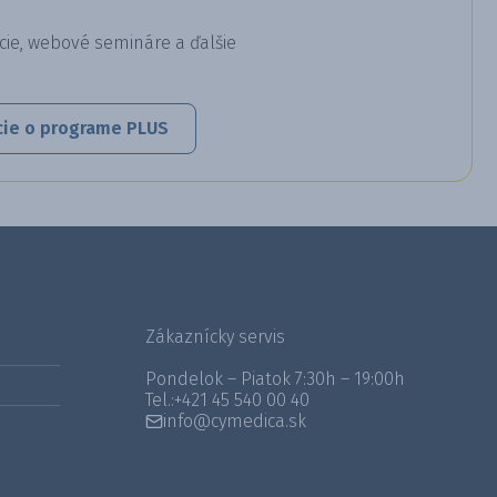
cie, webové semináre a ďalšie
cie o programe PLUS
Zákaznícky servis
Pondelok – Piatok 7:30h – 19:00h
Tel.:
+421 45 540 00 40
info@cymedica.sk