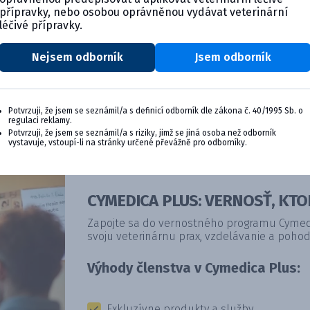
přípravky, nebo osobou oprávněnou vydávat veterinární
léčivé přípravky.
Nejsem odborník
Jsem odborník
Potvrzuji, že jsem se seznámil/a s definicí odborník dle zákona č. 40/1995 Sb. o
regulaci reklamy.
Potvrzuji, že jsem se seznámil/a s riziky, jimž se jiná osoba než odborník
vystavuje, vstoupí-li na stránky určené převážně pro odborníky.
CYMEDICA PLUS: VERNOSŤ, KTO
Zapojte sa do vernostného programu Cymedic
svoju veterinárnu prax, vzdelávanie a pohod
Výhody členstva v Cymedica Plus:
Exkluzívne produkty a služby