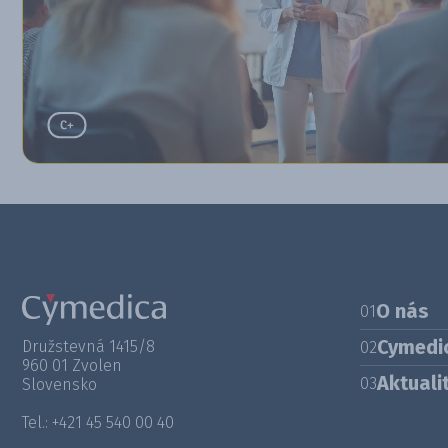
O nás
01
Cymedi
Družstevná 1415/8
02
960 01 Zvolen
Aktuali
03
Slovensko
Tel.: +421 45 540 00 40