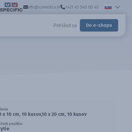
info@cymedica.sk
+421 45 540 00 40
Do e-shopu
Prihlásiť sa
lenie
0 x 10 cm, 10 kusov,10 x 20 cm, 10 kusov
ôsob použitia:
rytie