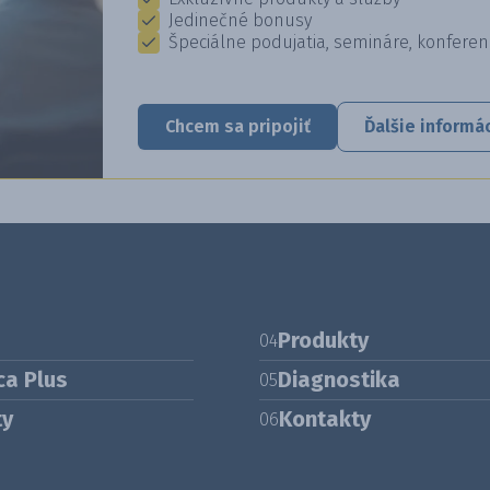
Jedinečné bonusy
Špeciálne podujatia, semináre, konferen
Chcem sa pripojiť
Ďalšie informá
Produkty
04
ca Plus
Diagnostika
05
ty
Kontakty
06