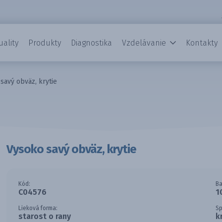
uality
Produkty
Diagnostika
Vzdelávanie
Kontakty
savý obväz, krytie
Vysoko savý obväz, krytie
Kód:
Ba
C04576
1
Lieková forma:
Sp
starost o rany
k