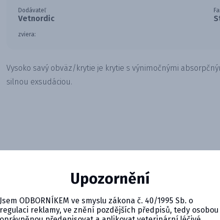
Dodávateľ
Fa
Vetnordic
S
zviera:
Vysoko savý obväz/krytie je krytie s výnimočnými absorpčn
silnou exsudáciou.
Upozornění
Jsem ODBORNÍKEM ve smyslu zákona č. 40/1995 Sb. o
regulaci reklamy, ve znění pozdějších předpisů, tedy osobou
oprávněnou předepisovat a aplikovat veterinární léčivé