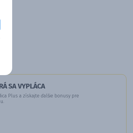
RÁ SA VYPLÁCA
a Plus a získajte ďalšie bonusy pre
u.