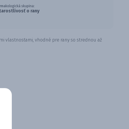
rmakologická skupina:
tarostlivosť o rany
ými vlastnosťami, vhodné pre rany so strednou až