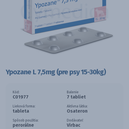
Ypozane L 7,5mg (pre psy 15-30kg)
Kód:
Balenie
C01977
7 tabliet
Lieková forma:
Aktívna látka:
tableta
Osateron
Spôsob použitia:
Dodávateľ
perorálne
Virbac