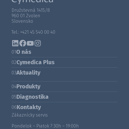
Družstevná 1415/8
960 01 Zvolen
Slovensko
Tel.: +421 45 540 00 40
O nás
01
Cymedica Plus
02
Aktuality
03
Produkty
04
Diagnostika
05
Kontakty
06
Zákaznícky servis
Pondelok – Piatok 7:30h – 19:00h