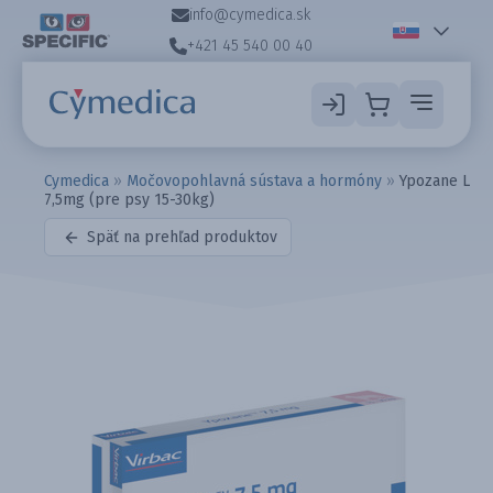
info@cymedica.sk
+421 45 540 00 40
Cymedica
»
Močovopohlavná sústava a hormóny
»
Ypozane L
7,5mg (pre psy 15-30kg)
Späť na prehľad produktov