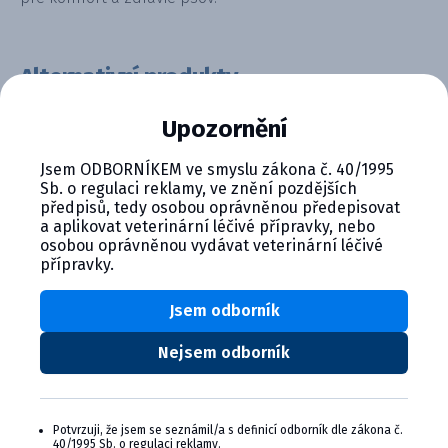
Alternativní produkty
Upozornění
Jsem ODBORNÍKEM ve smyslu zákona č. 40/1995
Sb. o regulaci reklamy, ve znění pozdějších
předpisů, tedy osobou oprávněnou předepisovat
a aplikovat veterinární léčivé přípravky, nebo
osobou oprávněnou vydávat veterinární léčivé
přípravky.
Ypozane M 3,75mg (pre psy 7,5-...
Jsem odborník
Product details
Nejsem odborník
Potvrzuji, že jsem se seznámil/a s definicí odborník dle zákona č.
40/1995 Sb. o regulaci reklamy.