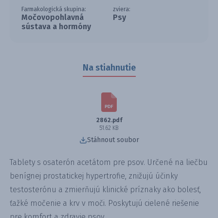
Farmakologická skupina:
zviera:
Močovopohlavná
Psy
sústava a hormóny
Na stiahnutie
2862.pdf
51.62 KB
Stáhnout soubor
Tablety s osaterón acetátom pre psov. Určené na liečbu
benígnej prostatickej hypertrofie, znižujú účinky
testosterónu a zmierňujú klinické príznaky ako bolesť,
ťažké močenie a krv v moči. Poskytujú cielené riešenie
pre komfort a zdravie psov.