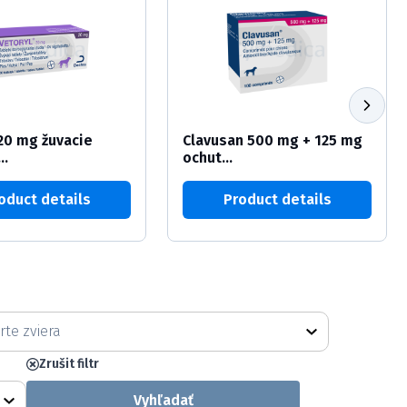
20 mg žuvacie
Clavusan 500 mg + 125 mg
..
ochut...
oduct details
Product details
ra
Zrušit filtr
Vyhľadať