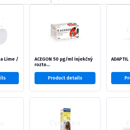
a Lime /
ACEGON 50 µg/ml injekčný
ADAPTIL 
rozto...
ils
Product details
Pr