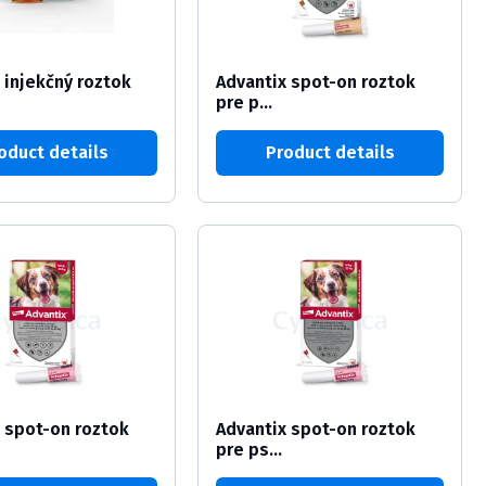
t injekčný roztok
Advantix spot-on roztok
pre p...
oduct details
Product details
 spot-on roztok
Advantix spot-on roztok
pre ps...