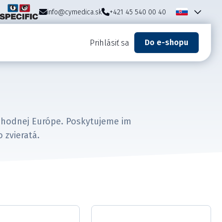
info@cymedica.sk
+421 45 540 00 40
Do e-shopu
Prihlásiť sa
 východnej Európe. Poskytujeme im
 zvieratá.