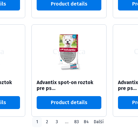
ils
Product details
Pr
oztok
Advantix spot-on roztok
Advantix
pre ps...
pre ps...
ils
Product details
Pr
1
2
3
…
83
84
Další