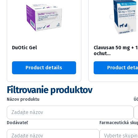
DuOtic Gel
Clavusan 50 mg + 1
ochut...
Product details
Product deta
Filtrovanie produktov
Názov produktu
Úč
Názov produktu
Úč
Názov produktu
Ú
Dodávateľ
Farmaceutická sku
Dodávateľ
Farmaceutická sku
Dodávateľ
Farmaceutická s
Farmaceutická