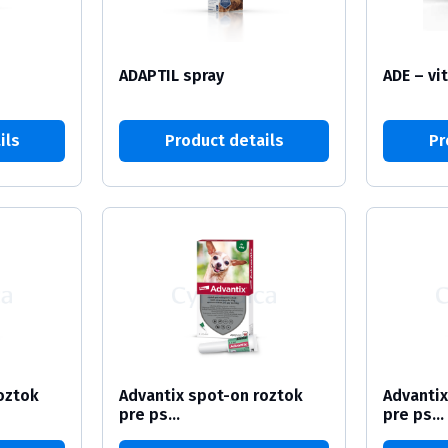
ADAPTIL spray
ADE – vi
ils
Product details
Pr
oztok
Advantix spot-on roztok
Advantix
pre ps...
pre ps...