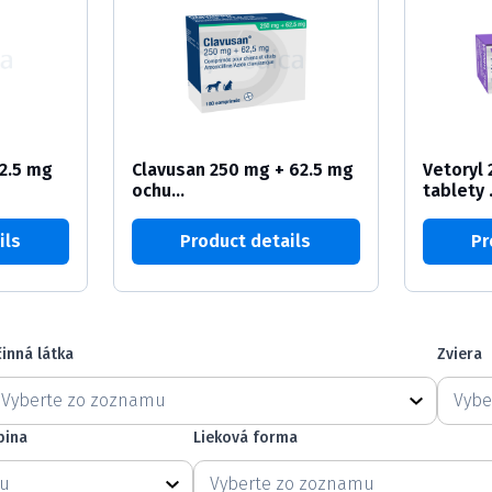
2.5 mg
Clavusan 250 mg + 62.5 mg
Vetoryl 
ochu...
tablety .
ils
Product details
Pr
inná látka
Zviera
inná látka
Zviera
činná látka
Zviera
Účinná látka
Zvie
pina
Lieková forma
pina
Lieková forma
kupina
Lieková forma
 skupina
Lieková forma