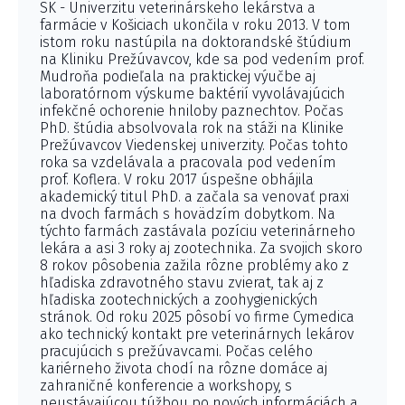
SK - Univerzitu veterinárskeho lekárstva a
farmácie v Košiciach ukončila v roku 2013. V tom
istom roku nastúpila na doktorandské štúdium
na Kliniku Prežúvavcov, kde sa pod vedením prof.
Mudroňa podieľala na praktickej výučbe aj
laboratórnom výskume baktérií vyvolávajúcich
infekčné ochorenie hniloby paznechtov. Počas
PhD. štúdia absolvovala rok na stáži na Klinike
Prežúvavcov Viedenskej univerzity. Počas tohto
roka sa vzdelávala a pracovala pod vedením
prof. Koflera. V roku 2017 úspešne obhájila
akademický titul PhD. a začala sa venovať praxi
na dvoch farmách s hovädzím dobytkom. Na
týchto farmách zastávala pozíciu veterinárneho
lekára a asi 3 roky aj zootechnika. Za svojich skoro
8 rokov pôsobenia zažila rôzne problémy ako z
hľadiska zdravotného stavu zvierat, tak aj z
hľadiska zootechnických a zoohygienických
stránok. Od roku 2025 pôsobí vo firme Cymedica
ako technický kontakt pre veterinárnych lekárov
pracujúcich s prežúvavcami. Počas celého
kariérneho života chodí na rôzne domáce aj
zahraničné konferencie a workshopy, s
neustávajúcou túžbou po nových informáciách a