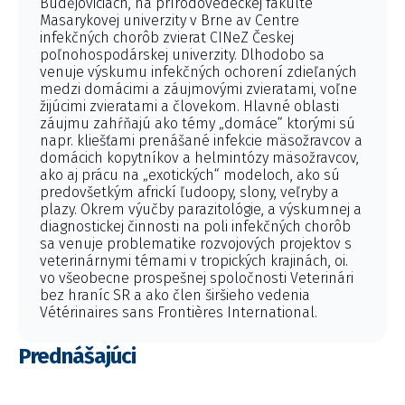
Budějoviciach, na prírodovedeckej fakulte
Masarykovej univerzity v Brne av Centre
infekčných chorôb zvierat CINeZ Českej
poľnohospodárskej univerzity. Dlhodobo sa
venuje výskumu infekčných ochorení zdieľaných
medzi domácimi a záujmovými zvieratami, voľne
žijúcimi zvieratami a človekom. Hlavné oblasti
záujmu zahŕňajú ako témy „domáce“ ktorými sú
napr. kliešťami prenášané infekcie mäsožravcov a
domácich kopytníkov a helmintózy mäsožravcov,
ako aj prácu na „exotických“ modeloch, ako sú
predovšetkým africkí ľudoopy, slony, veľryby a
plazy. Okrem výučby parazitológie, a výskumnej a
diagnostickej činnosti na poli infekčných chorôb
sa venuje problematike rozvojových projektov s
veterinárnymi témami v tropických krajinách, oi.
vo všeobecne prospešnej spoločnosti Veterinári
bez hraníc SR a ako člen širšieho vedenia
Vétérinaires sans Frontières International.
Prednášajúci