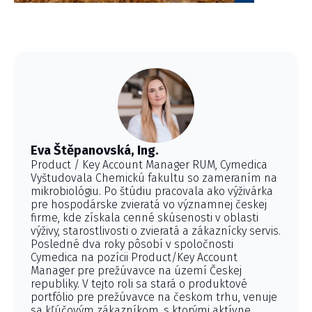
Eva Štěpanovská, Ing.
Product / Key Account Manager RUM, Cymedica
Vyštudovala Chemickú fakultu so zameraním na
mikrobiológiu. Po štúdiu pracovala ako výživárka
pre hospodárske zvieratá vo významnej českej
firme, kde získala cenné skúsenosti v oblasti
výživy, starostlivosti o zvieratá a zákaznícky servis.
Posledné dva roky pôsobí v spoločnosti
Cymedica na pozícii Product/Key Account
Manager pre prežúvavce na území Českej
republiky. V tejto roli sa stará o produktové
portfólio pre prežúvavce na českom trhu, venuje
sa kľúčovým zákazníkom, s ktorými aktívne