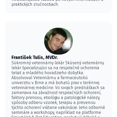
praktických zručnostiach.
František Tulis, MVDr.
Súkromný veterinárny lekár Skúsený veterinárny
lekár špecializujúci sa na respiračné ochorenia
teliat a mladého hovädzieho dobytka.
Absolvoval Veterinárnu a farmaceutickú
univerzitu v Brne a má bohatú prax v terénnej
veterinárnej medicíne. Vo svojich prednáškach sa
zameriava na závažnosť respiračných ochorení,
faktory prenosu, etiológiu a patologické nálezy,
spôsoby odberu vzoriek, terapiu a prevenciu
týchto ochorení vrátane vakcinácie. Jeho odborné
semináre a workshopy, napríklad na platforme