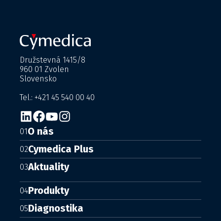
Družstevná 1415/8
960 01 Zvolen
Slovensko
Tel.: +421 45 540 00 40
O nás
01
Cymedica Plus
02
Aktuality
03
Produkty
04
Diagnostika
05