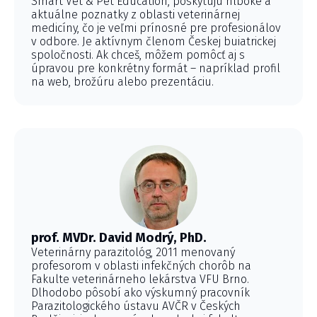
Smart Vet & Pet Education, poskytujú hlboké a
aktuálne poznatky z oblasti veterinárnej
medicíny, čo je veľmi prínosné pre profesionálov
v odbore. Je aktívnym členom Českej buiatrickej
spoločnosti. Ak chceš, môžem pomôcť aj s
úpravou pre konkrétny formát – napríklad profil
na web, brožúru alebo prezentáciu.
prof. MVDr. David Modrý, PhD.
Veterinárny parazitológ, 2011 menovaný
profesorom v oblasti infekčných chorôb na
Fakulte veterinárneho lekárstva VFU Brno.
Dlhodobo pôsobí ako výskumný pracovník
Parazitologického ústavu AVČR v Českých