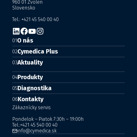
960 01 Zvolen
Slovensko
Tel.: +421 45 540 00 40
O nás
01
Cymedica Plus
02
Aktuality
03
Produkty
04
Diagnostika
05
Kontakty
06
Zákaznícky servis
Pondelok – Piatok 7:30h – 19:00h
Tel.:
+421 45 540 00 40
info@cymedica.sk