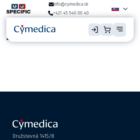
info@cymedica.sk
+421 45 540 00 40
Značka:
Zklidnění
Družstevná 1415/8