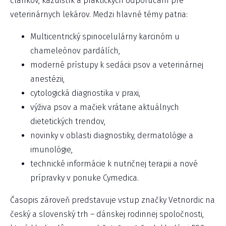
článkov, kazuistík a praktických odporúčaní pre
veterinárnych lekárov. Medzi hlavné témy patria:
Multicentrický spinocelulárny karcinóm u
chameleónov pardálích,
moderné prístupy k sedácii psov a veterinárnej
anestézii,
cytologická diagnostika v praxi,
výživa psov a mačiek vrátane aktuálnych
dietetických trendov,
novinky v oblasti diagnostiky, dermatológie a
imunológie,
technické informácie k nutričnej terapii a nové
prípravky v ponuke Cymedica.
Časopis zároveň predstavuje vstup značky Vetnordic na
český a slovenský trh – dánskej rodinnej spoločnosti,