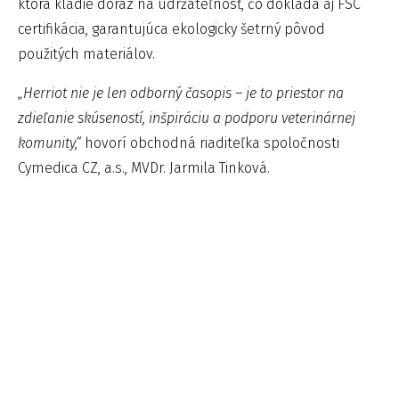
ktorá kladie dôraz na udržateľnosť, čo dokladá aj FSC
certifikácia, garantujúca ekologicky šetrný pôvod
použitých materiálov.
„Herriot nie je len odborný časopis – je to priestor na
zdieľanie skúseností, inšpiráciu a podporu veterinárnej
komunity,“
hovorí obchodná riaditeľka spoločnosti
Cymedica CZ, a.s., MVDr. Jarmila Tinková.