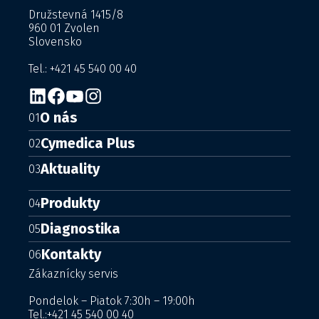
Družstevná 1415/8
960 01 Zvolen
Slovensko
Tel.: +421 45 540 00 40
O nás
01
Cymedica Plus
02
Aktuality
03
Produkty
04
Diagnostika
05
Kontakty
06
Zákaznícky servis
Pondelok – Piatok 7:30h – 19:00h
Tel.:
+421 45 540 00 40