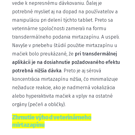
vedie k nepresnému dávkovaniu. Ďalej je
potrebné myslieť aj na dopad na používateľov a
manipuláciu pri delení týchto tabliet. Preto sa
veterinárne spoločnosti zamerali na formu
transdermálneho podania mirtazapínu. A uspeli.
Navyše v priebehu štúdií použitie mirtazapínu u
mačiek bolo preukázané, že
pri transdermálnej
aplikácii je na dosiahnutie požadovaného efektu
potrebná nižšia dávka
. Preto je aj sérová
koncentrácia mirtazapínu nižšia, čo minimalizuje
nežiaduce reakcie, ako je nadmerná vokalizácia
alebo hyperaktivita mačiek a vplyv na ostatné
orgány (pečeň a obličky).
Zhrnutie výhod veterinárneho
mirtazapínu