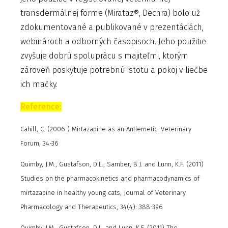
transdermálnej forme (Mirataz®, Dechra) bolo už
zdokumentované a publikované v prezentáciách,
webinároch a odborných časopisoch. Jeho použitie
zvyšuje dobrú spoluprácu s majiteľmi, ktorým
zároveň poskytuje potrebnú istotu a pokoj v liečbe
ich mačky.
Reference:
Cahill, C. (2006 ) Mirtazapine as an Antiemetic. Veterinary
Forum, 34-36
Quimby, J.M., Gustafson, D.L., Samber, B.J. and Lunn, K.F. (2011)
Studies on the pharmacokinetics and pharmacodynamics of
mirtazapine in healthy young cats, Journal of Veterinary
Pharmacology and Therapeutics, 34(4): 388-396
Quimby, J.M., Gustafson, D.L. and Lunn, K.F. (2011) The