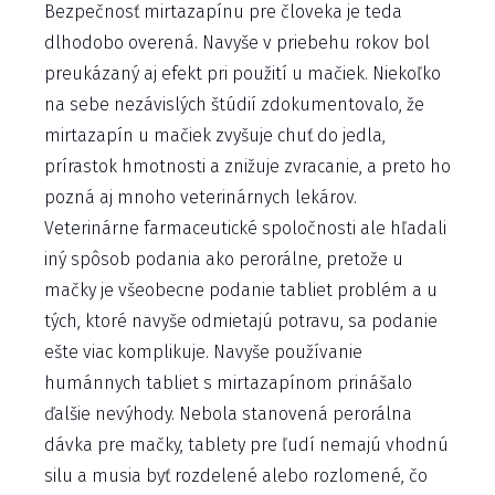
Bezpečnosť mirtazapínu pre človeka je teda
dlhodobo overená. Navyše v priebehu rokov bol
preukázaný aj efekt pri použití u mačiek. Niekoľko
na sebe nezávislých štúdií zdokumentovalo, že
mirtazapín u mačiek zvyšuje chuť do jedla,
prírastok hmotnosti a znižuje zvracanie, a preto ho
pozná aj mnoho veterinárnych lekárov.
Veterinárne farmaceutické spoločnosti ale hľadali
iný spôsob podania ako perorálne, pretože u
mačky je všeobecne podanie tabliet problém a u
tých, ktoré navyše odmietajú potravu, sa podanie
ešte viac komplikuje. Navyše používanie
humánnych tabliet s mirtazapínom prinášalo
ďalšie nevýhody. Nebola stanovená perorálna
dávka pre mačky, tablety pre ľudí nemajú vhodnú
silu a musia byť rozdelené alebo rozlomené, čo