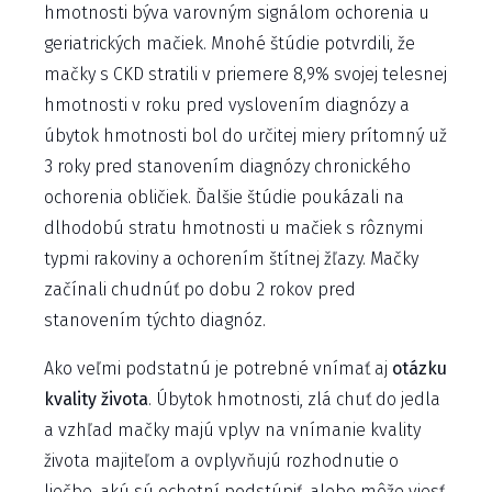
hmotnosti býva varovným signálom ochorenia u
geriatrických mačiek. Mnohé štúdie potvrdili, že
mačky s CKD stratili v priemere 8,9% svojej telesnej
hmotnosti v roku pred vyslovením diagnózy a
úbytok hmotnosti bol do určitej miery prítomný už
3 roky pred stanovením diagnózy chronického
ochorenia obličiek. Ďalšie štúdie poukázali na
dlhodobú stratu hmotnosti u mačiek s rôznymi
typmi rakoviny a ochorením štítnej žľazy. Mačky
začínali chudnúť po dobu 2 rokov pred
stanovením týchto diagnóz.
Ako veľmi podstatnú je potrebné vnímať aj
otázku
kvality života
. Úbytok hmotnosti, zlá chuť do jedla
a vzhľad mačky majú vplyv na vnímanie kvality
života majiteľom a ovplyvňujú rozhodnutie o
liečbe, akú sú ochotní podstúpiť, alebo môže viesť