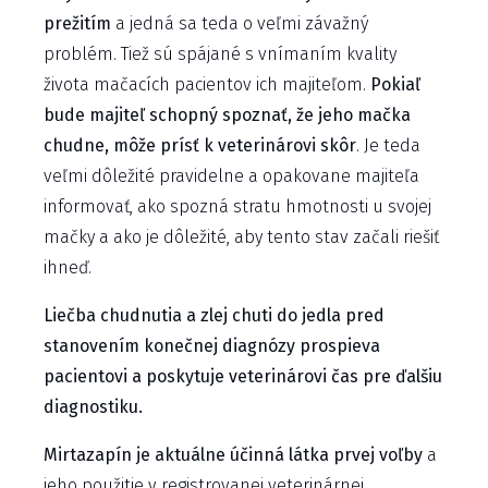
prežitím
a jedná sa teda o veľmi závažný
problém. Tiež sú spájané s vnímaním kvality
života mačacích pacientov ich majiteľom.
Pokiaľ
bude majiteľ schopný spoznať, že jeho mačka
chudne, môže prísť k veterinárovi skôr
. Je teda
veľmi dôležité pravidelne a opakovane majiteľa
informovať, ako spozná stratu hmotnosti u svojej
mačky a ako je dôležité, aby tento stav začali riešiť
ihneď.
Liečba chudnutia a zlej chuti do jedla pred
stanovením konečnej diagnózy prospieva
pacientovi a poskytuje veterinárovi čas pre ďalšiu
diagnostiku.
Mirtazapín je aktuálne účinná látka prvej voľby
a
jeho použitie v registrovanej veterinárnej