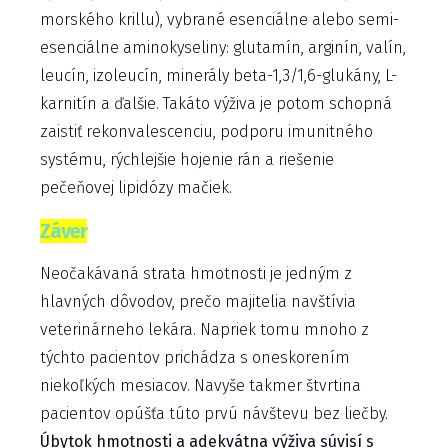
morského krillu), vybrané esenciálne alebo semi-
esenciálne aminokyseliny: glutamín, arginín, valín,
leucín, izoleucín, minerály beta-1,3/1,6-glukány, L-
karnitín a ďalšie. Takáto výživa je potom schopná
zaistiť rekonvalescenciu, podporu imunitného
systému, rýchlejšie hojenie rán a riešenie
pečeňovej lipidózy mačiek.
Záver
Neočakávaná strata hmotnosti je jedným z
hlavných dôvodov, prečo majitelia navštívia
veterinárneho lekára. Napriek tomu mnoho z
týchto pacientov prichádza s oneskorením
niekoľkých mesiacov. Navyše takmer štvrtina
pacientov opúšťa túto prvú návštevu bez liečby.
Úbytok hmotnosti a adekvátna výživa súvisí s