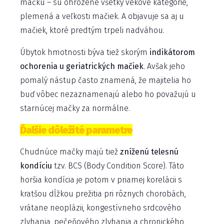
mačku – sú ohrozené všetky vekové kategórie,
plemená a veľkosti mačiek. A objavuje sa aj u
mačiek, ktoré predtým trpeli nadváhou.
Úbytok hmotnosti býva tiež skorým
indikátorom
ochorenia u geriatrických mačiek
. Avšak jeho
pomalý nástup často znamená, že majitelia ho
buď vôbec nezaznamenajú alebo ho považujú u
starnúcej mačky za normálne.
Ďalšie dôležité parametre
Chudnúce mačky majú tiež
zníženú telesnú
kondíciu
tzv. BCS (Body Condition Score). Táto
horšia kondícia je potom v priamej korelácii s
kratšou dĺžkou prežitia pri rôznych chorobách,
vrátane neoplázii, kongestívneho srdcového
zlyhania, pečeňového zlyhania a chronického