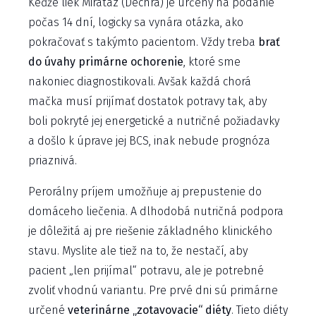
Keďže liek Mirataz (Dechra) je určený na podanie
počas 14 dní, logicky sa vynára otázka, ako
pokračovať s takýmto pacientom. Vždy treba
brať
do úvahy primárne ochorenie
, ktoré sme
nakoniec diagnostikovali. Avšak každá chorá
mačka musí prijímať dostatok potravy tak, aby
boli pokryté jej energetické a nutričné ​​požiadavky
a došlo k úprave jej BCS, inak nebude prognóza
priaznivá.
Perorálny príjem umožňuje aj prepustenie do
domáceho liečenia. A dlhodobá nutričná podpora
je dôležitá aj pre riešenie základného klinického
stavu. Myslite ale tiež na to, že nestačí, aby
pacient „len prijímal“ potravu, ale je potrebné
zvoliť vhodnú variantu. Pre prvé dni sú primárne
určené
veterinárne „zotavovacie“ diéty
. Tieto diéty