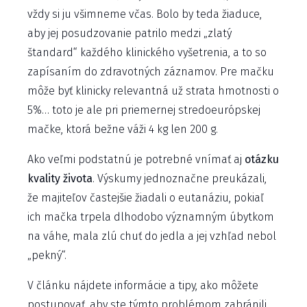
vždy si ju všimneme včas. Bolo by teda žiaduce,
aby jej posudzovanie patrilo medzi „zlatý
štandard“ každého klinického vyšetrenia, a to so
zapísaním do zdravotných záznamov. Pre mačku
môže byť klinicky relevantná už strata hmotnosti o
5%… toto je ale pri priemernej stredoeurópskej
mačke, ktorá bežne váži 4 kg len 200 g.
Ako veľmi podstatnú je potrebné vnímať aj
otázku
kvality života
. Výskumy jednoznačne preukázali,
že majiteľov častejšie žiadali o eutanáziu, pokiaľ
ich mačka trpela dlhodobo významným úbytkom
na váhe, mala zlú chuť do jedla a jej vzhľad nebol
„pekný“.
V článku nájdete informácie a tipy, ako môžete
postupovať, aby ste týmto problémom zabránili