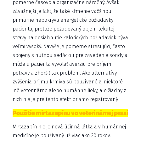
pomerne časovo a organizačne náročný. Avšak
závažnejší je fakt, že také kŕmenie väčšinou
primárne nepokrýva energetické požiadavky
pacienta, pretože požadovaný objem tekutej
stravy na dosiahnutie kalorických požiadaviek býva
veľmi vysoký. Navyše je pomerne stresujúci, často
spojený s nutnou sedáciou pre zavedenie sondy a
môže u pacienta vyvolať averziu pre príjem
potravy a zhoršiť tak problém. Ako alternatívy
zvýšenia príjmu krmiva sú používané aj niektoré
iné veterinárne alebo humánne lieky, ale žiadny z
nich nie je pre tento efekt priamo registrovaný.
Použitie mirtazapínu vo veterinárnej praxi
Mirtazapín nie je nová účinná látka a v humánnej
medicíne je používaný už viac ako 20 rokov.