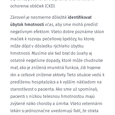
ochorenia obličiek (CKD).
Zároveň je nesmierne dôležité
identifikovať
úbytok hmotnosti
včas, aby sme mohli predísť
negatívnym efektom. Všetci dobre poznáme sklon
mačiek k rozvoju pečeňovej lipidózy, ku ktorej
môže dôjsť v dôsledku rýchleho úbytku
hmotnosti. Musíme ale tiež brať do úvahy aj
ostatné negatívne dopady, ktoré môže chudnutie
mať, ako je znížená imunitná funkcia, zlé hojenie
rán a celkové zníženie aktivity. Tieto situácie vedú k
predĺženiu hospitalizácii a k vyšším nákladom na
starostlivosť o pacienta. Ako sme už spomínali,
pacienti s nízkou telesnou hmotnosťou majú
zvýšené riziko choroby a úmrtia. Všetci veterinárni
lekári si jednoznačne uvedomujú fakt, že strata