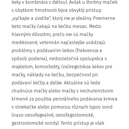
lieky v kombinácii s diétou). Avšak u štvrtiny mačiek
s úbytkom hmotnosti býva obvyklý prístup
„vyčkajte a uvidíte“, ktorý nie je ideálny. Priemerne
tieto mačky čakajú na liečbu mesiac. Medzi
hlavnými dôvodmi, prečo nie sú mačky
medikované, veterinári najčastejšie uvádzajú:
problémy s podávaním liekov (frekvencia a
spôsob podania), nedostatočná spolupráca s
majiteľom, komorbidity, (ne)registrácia liekov pre
mačky, náklady na liečbu, bezpečnosť pri
podávaní liečby a ďalšie. Aktuálne sú teda
chudnúce mačky alebo mačky s nechutenstvom
kŕmené za použitia perorálneho podávania krmiva
v striekačke alebo pomocou rôznych typov sond
(naso-oesofagealné, oesofagostomické,
gastrostomické sondy). Tento prístup je však