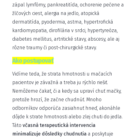
zápal lymfómy, pankreatitída, ochorenie pečene a
žlčových ciest, alergia na jedlo, atopická
dermatitída, pyodermia, astma, hypertrofická
kardiomyopatia, dirofilária v srdci, hypertyreóza,
diabetes mellitus, artritické stavy, abscesy, ale aj
rôzne traumy či post-chirurgické stavy.
Ako postupovať
Vidíme teda, že strata hmotnosti u mačacích
pacientov je závažná a treba ju rýchlo riešiť.
Nemôžeme čakať, či a kedy sa upraví chuť mačky,
pretože hrozí, že začne chudnúť. Mnoho
odborníkov odporúča zasiahnuť hneď, akonáhle
dôjde k strate hmotnosti alebo zlej chuti do jedla.
Táto
včasná terapeutická intervencia
minimalizuje dôsledky chudnutia
a poskytuje