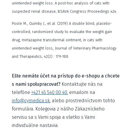
unintended weight loss: A post-hoc analysis of cats with
suspected renal disease, BSAVA Congress Proceedings 424
Poole M., Quimby J., et al. (2019) A double blind, placebo-
controlled, randomized study to evaluate the weight gain
drug, mirtazapine transdermal ointment, in cats with
unintended weight loss, Journal of Veterinary Pharmacology
and Therapeutics, 42(2) : 179-188
Ešte nemáte účet na prístup do e-shopu a chcete
s nami spolupracovať?
Kontaktujte nás na
telefóne
+421 45 540 00 40
, emailom na
info@cymedica.sk
, alebo prostredníctvom tohto
formulára. Kolegovia z nášho Zákazníckeho
servisu sa s Vami spoja a všetko s Vami
individuálne nastavia.