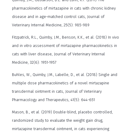
pharmacokinetics of mirtazapine in cats with chronic kidney
disease and in age-matched control cats, Journal of
Veterinary Internal Medicine, 25(5): 985-989
Fitzpatrick, R.L., Quimby, J.M., Benson, K.K., et al. (2018) In vivo
and in vitro assessment of mirtazapine pharmacokinetics in
cats with liver disease, Journal of Veterinary Internal
Medicine, 32(6): 1951-1957
Buhles, W., Quimby, J.M., Labelle, D., et al. (2018) Single and
multiple dose pharmacokinetics of a novel mirtazapine
transdermal ointment in cats, Journal of Veterinary
Pharmacology and Therapeutics, 41(5): 644-651
Mason, B., et al. (2019) Double-blind, placebo controlled,
randomized study to evaluate the weight gain drug,
mirtazapine transdermal ointment, in cats experiencing