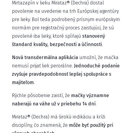
Mirtazapín v lieku Mirataz® (Dechra) dostal
povolenie na uvedenie na trh Európskej agentúry
pre lieky. Bol teda podrobený prísnym európskym
normám pre registračný proces zaisťujúci, že sú
povolené iba lieky, ktoré spĺňajú
stanovený
štandard kvality, bezpečnosti a účinnosti
.
Nová transdermálna aplikácia
umožní, že mačka
nemusí prijať liek perorálne.
Jednoduché podanie
zvyšuje pravdepodobnosť lepšej spolupráce s
majiteľom
.
Rýchle pôsobenie zaistí, že
mačky významne
naberajú na váhe už v priebehu 14 dní
.
Mirataz® (Dechra) má širokú indikáciu a kríži
disciplíny, čo znamená, že
môže byť použitý pri