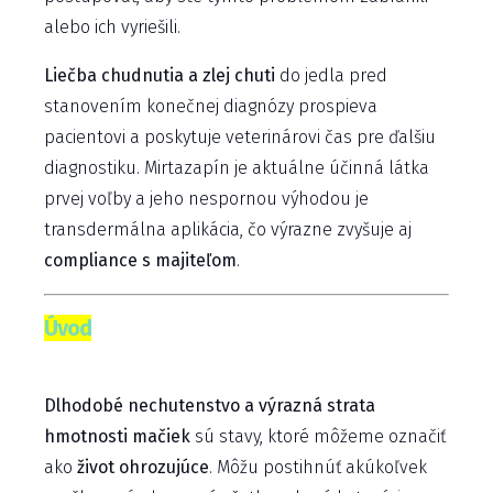
alebo ich vyriešili.
Liečba chudnutia a zlej chuti
do jedla pred
stanovením konečnej diagnózy prospieva
pacientovi a poskytuje veterinárovi čas pre ďalšiu
diagnostiku. Mirtazapín je aktuálne účinná látka
prvej voľby a jeho nespornou výhodou je
transdermálna aplikácia, čo výrazne zvyšuje aj
compliance s majiteľom
.
Úvod
Dlhodobé nechutenstvo a výrazná strata
hmotnosti mačiek
sú stavy, ktoré môžeme označiť
ako
život ohrozujúce
. Môžu postihnúť akúkoľvek