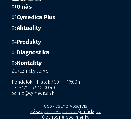
O nás
01
Cymedica Plus
02
Aktuality
03
Produkty
04
Diagnostika
05
Kontakty
06
Zákaznícky servis
Pondelok – Piatok 7:30h – 19:00h
Tel.:
+421 45 540 00 40
info@cymedica.sk
Cookies
Energoservis
Zásady ochrany osobných údajov
Obchodné podmienky
© 2026 - Všetky práva vyhradené