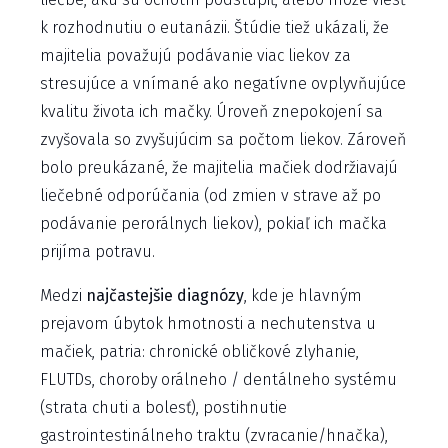
k rozhodnutiu o eutanázii. Štúdie tiež ukázali, že
majitelia považujú podávanie viac liekov za
stresujúce a vnímané ako negatívne ovplyvňujúce
kvalitu života ich mačky. Úroveň znepokojení sa
zvyšovala so zvyšujúcim sa počtom liekov. Zároveň
bolo preukázané, že majitelia mačiek dodržiavajú
liečebné odporúčania (od zmien v strave až po
podávanie perorálnych liekov), pokiaľ ich mačka
prijíma potravu.
Medzi
najčastejšie diagnózy
, kde je hlavným
prejavom úbytok hmotnosti a nechutenstva u
mačiek, patria: chronické obličkové zlyhanie,
FLUTDs, choroby orálneho / dentálneho systému
(strata chuti a bolesť), postihnutie
gastrointestinálneho traktu (zvracanie/hnačka),