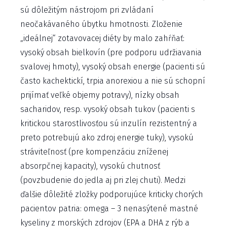
sú dôležitým nástrojom pri zvládaní
neočakávaného úbytku hmotnosti. Zloženie
„ideálnej“ zotavovacej diéty by malo zahŕňať:
vysoký obsah bielkovín (pre podporu udržiavania
svalovej hmoty), vysoký obsah energie (pacienti sú
často kachektickí, trpia anorexiou a nie sú schopní
prijímať veľké objemy potravy), nízky obsah
sacharidov, resp. vysoký obsah tukov (pacienti s
kritickou starostlivosťou sú inzulín rezistentný a
preto potrebujú ako zdroj energie tuky), vysokú
stráviteľnosť (pre kompenzáciu zníženej
absorpčnej kapacity), vysokú chutnosť
(povzbudenie do jedla aj pri zlej chuti). Medzi
ďalšie dôležité zložky podporujúce kriticky chorých
pacientov patria: omega – 3 nenasýtené mastné
kyseliny z morských zdrojov (EPA a DHA z rýb a