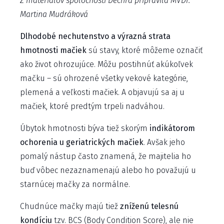
Z materiálov spoločnosti Dechra pripravila MVDr.
Martina Mudráková
Dlhodobé nechutenstvo a výrazná strata
hmotnosti mačiek
sú stavy, ktoré môžeme označiť
ako život ohrozujúce. Môžu postihnúť akúkoľvek
mačku – sú ohrozené všetky vekové kategórie,
plemená a veľkosti mačiek. A objavujú sa aj u
mačiek, ktoré predtým trpeli nadváhou.
Úbytok hmotnosti býva tiež skorým
indikátorom
ochorenia u geriatrických mačiek
. Avšak jeho
pomalý nástup často znamená, že majitelia ho
buď vôbec nezaznamenajú alebo ho považujú u
starnúcej mačky za normálne.
Chudnúce mačky majú tiež
zníženú telesnú
kondíciu
tzv. BCS (Body Condition Score), ale nie