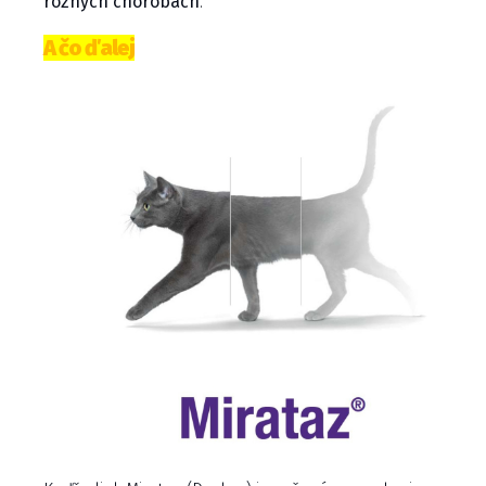
rôznych chorobách
.
A čo ďalej