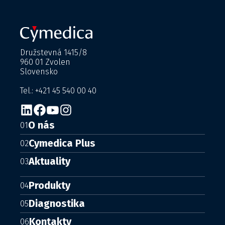
Družstevná 1415/8
960 01 Zvolen
Slovensko
Tel.: +421 45 540 00 40
O nás
01
Cymedica Plus
02
Aktuality
03
Produkty
04
Diagnostika
05
Kontakty
06