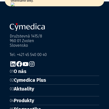
veterinárne lieky.
Družstevná 1415/8
960 01 Zvolen
Slovensko
Tel.: +421 45 540 00 40
O nás
01
Cymedica Plus
02
Aktuality
03
Produkty
04