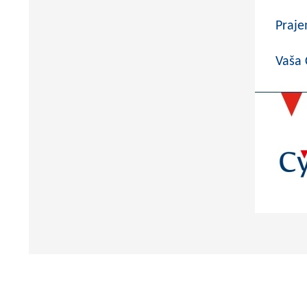
Praje
Vaša