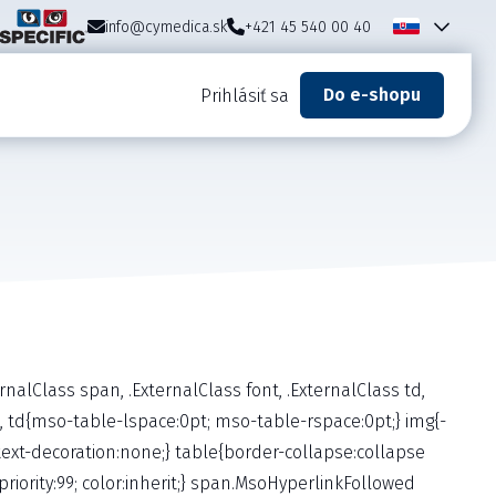
info@cymedica.sk
+421 45 540 00 40
Do e-shopu
Prihlásiť sa
nalClass span, .ExternalClass font, .ExternalClass td,
ble, td{mso-table-lspace:0pt; mso-table-rspace:0pt;} img{-
 text-decoration:none;} table{border-collapse:collapse
iority:99; color:inherit;} span.MsoHyperlinkFollowed