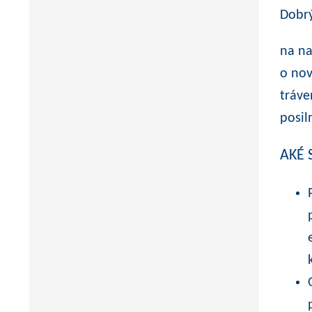
Dobrý
na na
o nov
tráve
posil
AKÉ 