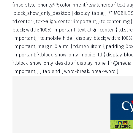
{mso-style-priority:99; color:inherit;} .switcheroo { text-
.block_show_only_desktop { display: table; } /* MOBILE S
td.center { text-align: center !important; } td.center img {
block; width: 100% !important; text-align: center; } td.st
!important; } td.mobile-hide { display: block; width: 100
!important; margin: 0 auto; } td.menuitem { padding: 0px
!important; } .block_show_only_mobile_td { display: bloc
} .block_show_only_desktop { display: none; } } @media 
!important; } } table td { word-break: break-word }