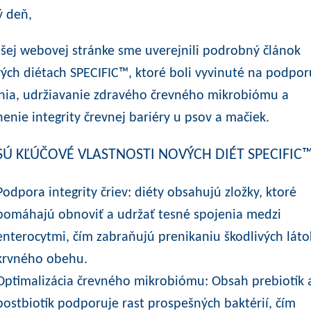
 deň,
šej webovej stránke sme uverejnili
podrobný článok
ých diétach SPECIFIC™
, ktoré boli vyvinuté na podpor
nia, udržiavanie zdravého črevného mikrobiómu a
nenie integrity črevnej bariéry u psov a mačiek.
SÚ KĽÚČOVÉ VLASTNOSTI NOVÝCH DIÉT SPECIFIC™
Podpora integrity čriev: diéty obsahujú zložky, ktoré
pomáhajú obnoviť a udržať tesné spojenia medzi
enterocytmi, čím zabraňujú prenikaniu škodlivých láto
krvného obehu.
Optimalizácia črevného mikrobiómu: Obsah prebiotík 
postbiotík podporuje rast prospešných baktérií, čím