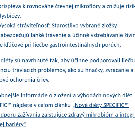
prispieva k rovnováhe črevnej mikroflóry a znižuje rizi
dysbiózy.
Vysoká stráviteľnosť: Starostlivo vybrané zložky
zabezpečujú ľahké trávenie a účinné vstrebávanie živín
je kľúčové pri liečbe gastrointestinálnych porúch.
 diéty sú navrhnuté tak, aby účinne podporovali liečb
nciu tráviacich problémov, ako sú hnačky, zvracanie a
ové ochorenia čriev.
bnejšie informácie o zložení a výhodách nových diét
FIC™ nájdete v celom článku
„Nové diéty SPECIFIC™
dporu zažívania zaisťujúce zdravý mikrobióm a integr
ej bariéry“
.