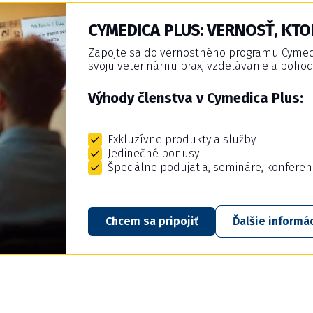
CYMEDICA PLUS: VERNOSŤ, KTO
Zapojte sa do vernostného programu Cymedic
svoju veterinárnu prax, vzdelávanie a pohod
Výhody členstva v Cymedica Plus:
Exkluzívne produkty a služby
Jedinečné bonusy
Špeciálne podujatia, semináre, konferen
Chcem sa pripojiť
Ďalšie informá