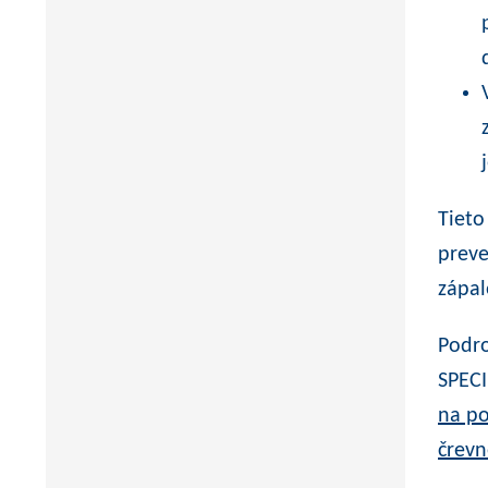
Tieto
preve
zápal
Podro
SPECI
na po
črevn