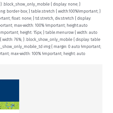
ne; } .block_show_only_mobile { display: none; }
g: border-box; } table.stretch { width:100%!important; }
ant; float: none; } td.stretch, div.stretch { display:
important; max-width: 100% !important; height:auto
!important; height: 15px; } table.menurow { width: auto
{ width: 76%; } .block_show_only_mobile { display: table
ock_show_only_mobile_td img { margin: 0 auto !important;
rtant; max-width: 100% !important; height: auto