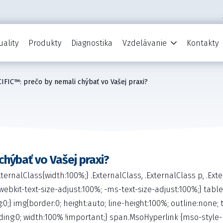
uality
Produkty
Diagnostika
Vzdelávanie
Kontakty
IFIC™: prečo by nemali chýbať vo Vašej praxi?
chýbať vo Vašej praxi?
rnalClass{width:100%;} .ExternalClass, .ExternalClass p, .Exter
a{-webkit-text-size-adjust:100%; -ms-text-size-adjust:100%;} ta
;} img{border:0; height:auto; line-height:100%; outline:none;
ing:0; width:100% !important;} span.MsoHyperlink {mso-style-pr