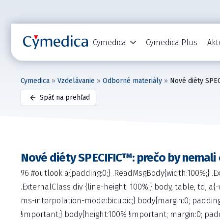
Cymedica
Cymedica Plus
Akt
Cymedica
»
Vzdelávanie
»
Odborné materiály
»
Nové diéty SPEC
Späť na prehľad
Nové diéty SPECIFIC™: prečo by nemali 
96 #outlook a{padding:0;} .ReadMsgBody{width:100%;} .Exte
.ExternalClass div {line-height: 100%;} body, table, td, 
ms-interpolation-mode:bicubic;} body{margin:0; padding:0
!important;} body{height:100% !important; margin:0; padd