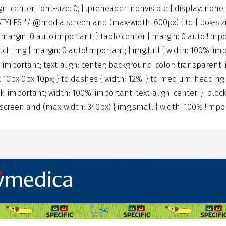
align: center; font-size: 0; } .preheader_nonvisible { display: no
TYLES */ @media screen and (max-width: 600px) { td { box-sizin
 margin: 0 auto!important; } table.center { margin: 0 auto !import
retch img { margin: 0 auto!important; } img.full { width: 100% !
% !important; text-align: center; background-color: transparent 
 10px 0px 10px; } td.dashes { width: 12%; } td.medium-heading 
k !important; width: 100% !important; text-align: center; } .bl
screen and (max-width: 340px) { img.small { width: 100% !impo