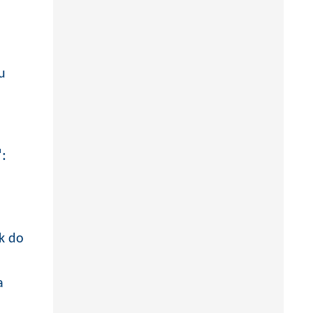
u
:
k do
a