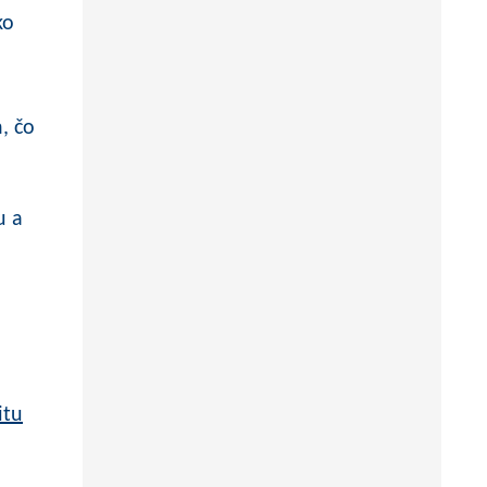
ko
, čo
u a
itu