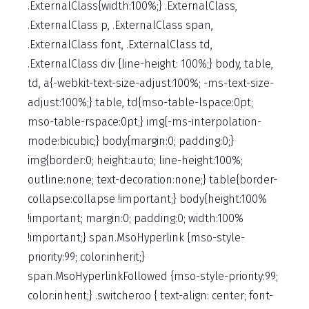
.ExternalClass{width:100%;} .ExternalClass,
.ExternalClass p, .ExternalClass span,
.ExternalClass font, .ExternalClass td,
.ExternalClass div {line-height: 100%;} body, table,
td, a{-webkit-text-size-adjust:100%; -ms-text-size-
adjust:100%;} table, td{mso-table-lspace:0pt;
mso-table-rspace:0pt;} img{-ms-interpolation-
mode:bicubic;} body{margin:0; padding:0;}
img{border:0; height:auto; line-height:100%;
outline:none; text-decoration:none;} table{border-
collapse:collapse !important;} body{height:100%
!important; margin:0; padding:0; width:100%
!important;} span.MsoHyperlink {mso-style-
priority:99; color:inherit;}
span.MsoHyperlinkFollowed {mso-style-priority:99;
color:inherit;} .switcheroo { text-align: center; font-