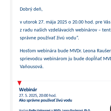
Dobrý deň,
v utorok 27. mája 2025 o 20.00 hod.
pre Vás
z radu našich
vzdelávacích webinárov – ten
správne používať živú vodu“.
Hosťom webinára bude MVDr. Leona Raušer
sprievodcu webinárom ju bude dopĺňať MV
Vaňousová.