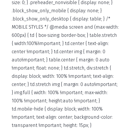
size: 0; } .preheader_nonvisible { display: none; }
.block_show_only_mobile { display: none; }
.block_show_only_desktop { display: table; } /*
MOBILE STYLES */ @media screen and (max-width:
600px) { td { box-sizing: border-box; } table.stretch
{ width:100%!important; } td.center { text-align:
center !important; } td.center img { margin: 0
auto!important; } table.center { margin: 0 auto
!important; float: none; } td.stretch, div.stretch {
display: block; width: 100% !important; text-align:
center; } td.stretch img { margin: 0 auto!important;
} img.full { width: 100% !important; max-width:
100% !important; height:auto !important; }
td.mobile-hide { display: block; width: 100%
!important; text-align: center; background-color:
transparent !important; height: 15px; }