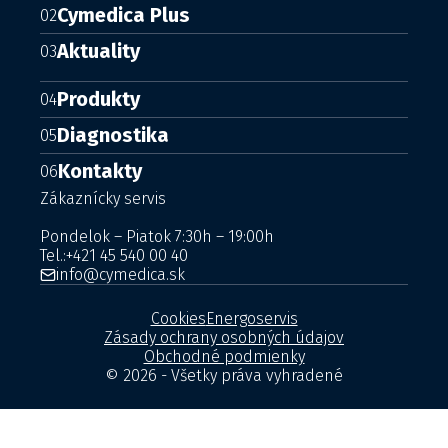
Cymedica Plus
02
Aktuality
03
Produkty
04
Diagnostika
05
Kontakty
06
Zákaznícky servis
Pondelok – Piatok 7:30h – 19:00h
Tel.:
+421 45 540 00 40
info@cymedica.sk
Cookies
Energoservis
Zásady ochrany osobných údajov
Obchodné podmienky
© 2026 - Všetky práva vyhradené