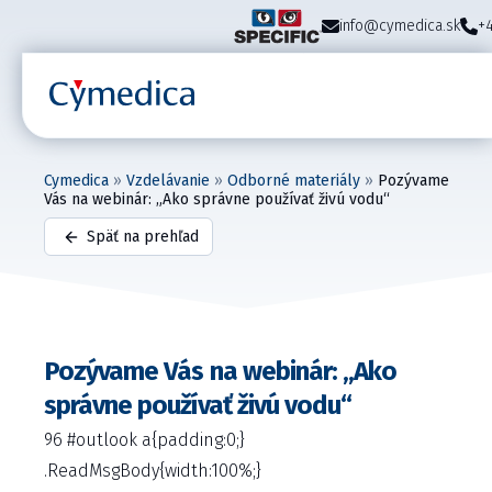
info@cymedica.sk
+
Cymedica
»
Vzdelávanie
»
Odborné materiály
»
Pozývame
Vás na webinár: „Ako správne používať živú vodu“
Späť na prehľad
Pozývame Vás na webinár: „Ako
správne používať živú vodu“
96 #outlook a{padding:0;}
.ReadMsgBody{width:100%;}