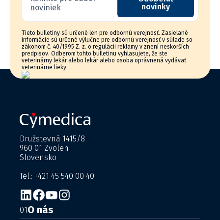
novinky
noviniek
Tieto bulletiny sú určené len pre odbornú verejnosť. Zasielané
informácie sú určené výlučne pre odbornú verejnosť v súlade so
zákonom č. 40/1995 Z. z. o regulácii reklamy v znení neskorších
predpisov. Odberom tohto bulletinu vyhlasujete, že ste
veterinárny lekár alebo lekár alebo osoba oprávnená vydávať
veterinárne lieky.
Družstevná 1415/8
960 01 Zvolen
Slovensko
Tel.: +421 45 540 00 40
O nás
01