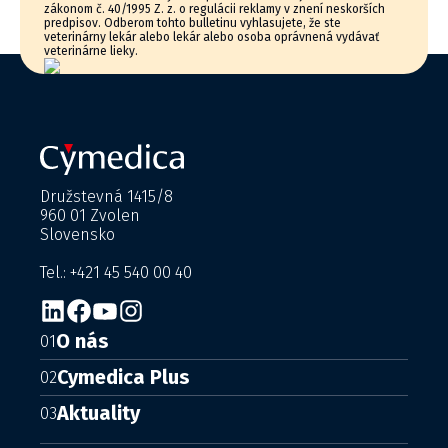
zákonom č. 40/1995 Z. z. o regulácii reklamy v znení neskorších
predpisov. Odberom tohto bulletinu vyhlasujete, že ste
veterinárny lekár alebo lekár alebo osoba oprávnená vydávať
veterinárne lieky.
Družstevná 1415/8
960 01 Zvolen
Slovensko
Tel.: +421 45 540 00 40
O nás
01
Cymedica Plus
02
Aktuality
03