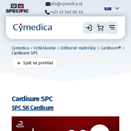
info@cymedica.sk
+421 45 540 00 40
Cymedica
»
Vzdelávanie
»
Odborné materiály
»
Cardisure®
»
Cardisure SPC
Späť na prehľad
Cardisure SPC
SPC SK Cardisure