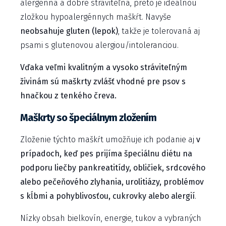
alergénna a dobre stráviteľná, preto je ideálnou
zložkou hypoalergénnych maškŕt. Navyše
neobsahuje gluten (lepok)
, takže je tolerovaná aj
psami s glutenovou alergiou/intoleranciou.
Vďaka veľmi kvalitným a vysoko stráviteľným
živinám sú maškrty zvlášť vhodné pre psov s
hnačkou z tenkého čreva.
Maškrty so špeciálnym zložením
Zloženie týchto maškŕt umožňuje ich podanie aj
v
prípadoch, keď pes prijíma špeciálnu diétu na
podporu liečby pankreatitídy, obličiek, srdcového
alebo pečeňového zlyhania, urolitiázy, problémov
s kĺbmi a pohyblivosťou, cukrovky alebo alergií
.
Nízky obsah bielkovín, energie, tukov a vybraných