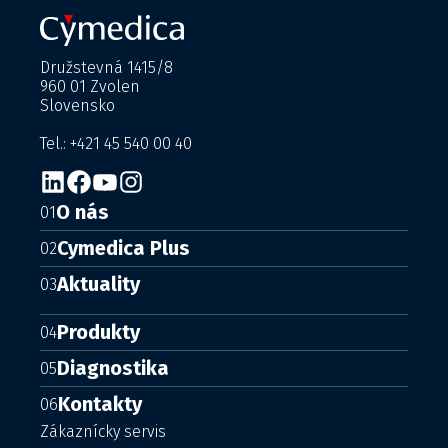
Družstevná 1415/8
960 01 Zvolen
Slovensko
Tel.: +421 45 540 00 40
O nás
01
Cymedica Plus
02
Aktuality
03
Produkty
04
Diagnostika
05
Kontakty
06
Zákaznícky servis