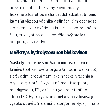
tukov znižujú energetickú hustotu a podporujú
udržanie optimálnej váhy. Novopridaný
hexametafosfát pomáha predchádzať zubnému
kameňu
väzbou vápnika v slinách, čím dochádza
k prevencii kalcifikácie plaku. Extrakt zo zeleného
čaju, eukalyptový olej a petržlenový prášok
podporujú svieži dych.
Maškrty s hydrolyzovanou bielkovinou
Maškrty pre psov s nežiaducimi reakciami na
krmivo
(potravinové alergie a/alebo intolerancie),
s tráviacimi problémami ako hnačka, vracanie a
plynatosť, ktoré sú vyvolané malabsorpciou,
maldigesciou, EPI, akútnou gastroenteritídou
alebo IBD.
Hydrolyzovaná bielkovina z lososa je
vysoko stráviteľná a málo alergénna
. Ryža je málo