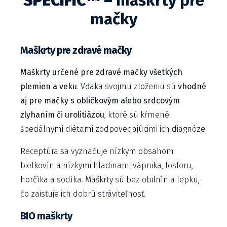
SPECIFIC™ –
maškrty pre
mačky
Maškrty pre zdravé mačky
Maškrty určené pre zdravé mačky všetkých
plemien a veku
. Vďaka svojmu zloženiu sú
vhodné
aj pre mačky s obličkovým alebo srdcovým
zlyhaním či urolitiázou
, ktoré sú kŕmené
špeciálnymi diétami zodpovedajúcimi ich diagnóze.
Receptúra sa vyznačuje nízkym obsahom
bielkovín a nízkymi hladinami vápnika, fosforu,
horčíka a sodíka. Maškrty sú bez obilnín a lepku,
čo zaisťuje ich dobrú stráviteľnosť.
BIO maškrty