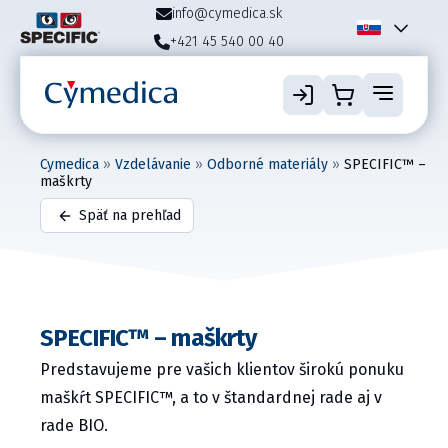
info@cymedica.sk
+421 45 540 00 40
Cymedica
»
Vzdelávanie
»
Odborné materiály
»
SPECIFIC™ –
maškrty
Späť na prehľad
SPECIFIC™ – maškrty
Predstavujeme pre vašich klientov širokú ponuku
maškŕt SPECIFIC™, a to v štandardnej rade aj v
rade BIO.