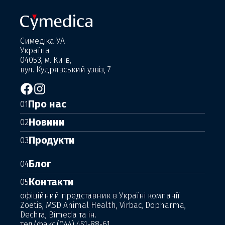
Симедіка УА
Україна
04053, м. Київ,
вул. Кудрявський узвіз, 7
Про нас
01
Новини
02
Продукти
03
Блог
04
Контакти
05
офіційний представник в Україні компанії
Zoetis, MSD Animal Health, Virbac, Dopharma,
Dechra, Bimeda та ін.
тел/факс:
(044) 451-88-61