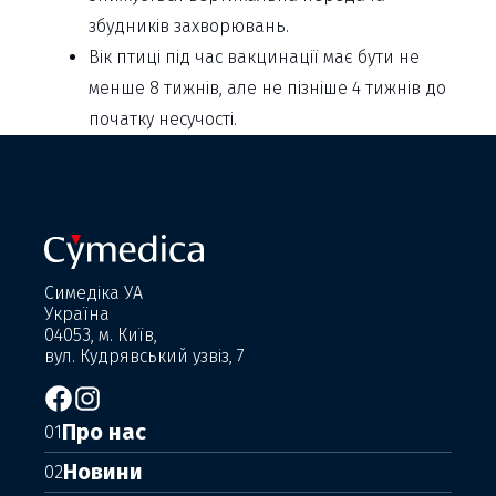
збудників захворювань.
Вік птиці під час вакцинації має бути не
менше 8 тижнів, але не пізніше 4 тижнів до
початку несучості.
Симедіка УА
Україна
04053, м. Київ,
вул. Кудрявський узвіз, 7
Про нас
01
Новини
02