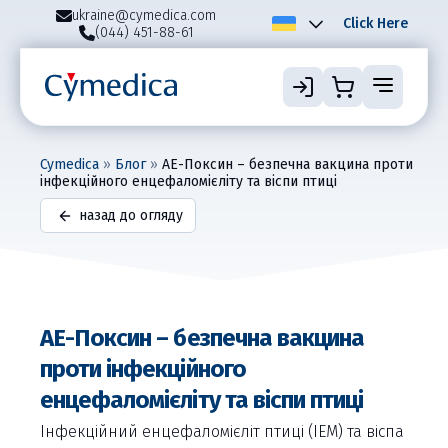
ukraine@cymedica.com
Click Here
(044) 451-88-61
Cymedica
»
Блог
»
АЕ-Поксин – безпечна вакцина проти
інфекційного енцефаломієліту та віспи птиці
назад до огляду
АЕ-Поксин – безпечна вакцина
проти інфекційного
енцефаломієліту та віспи птиці
Інфекційний енцефаломієліт птиці (ІЕМ) та віспа