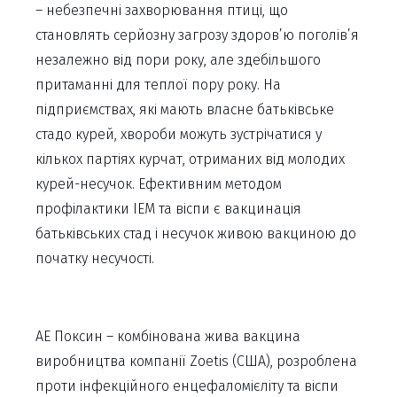
– небезпечні захворювання птиці, що
становлять серйозну загрозу здоров’ю поголів’я
незалежно від пори року, але здебільшого
притаманні для теплої пору року. На
підприємствах, які мають власне батьківське
стадо курей, хвороби можуть зустрічатися у
кількох партіях курчат, отриманих від молодих
курей-несучок. Ефективним методом
профілактики ІЕМ та віспи є вакцинація
батьківських стад і несучок живою вакциною до
початку несучості.
АЕ Поксин – комбінована жива вакцина
виробництва компанії Zoetis (США), розроблена
проти інфекційного енцефаломієліту та віспи