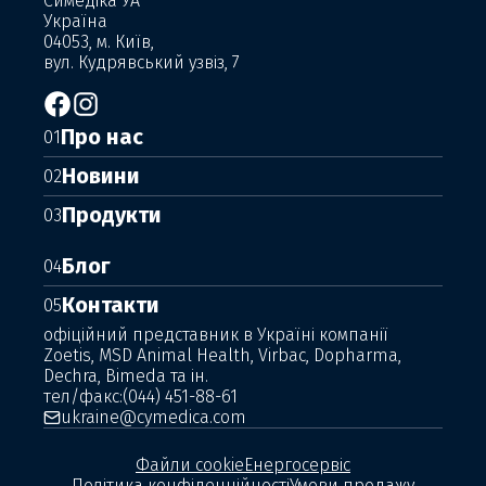
Симедіка УА
Україна
04053, м. Київ,
вул. Кудрявський узвіз, 7
Про нас
01
Новини
02
Продукти
03
Блог
04
Контакти
05
офіційний представник в Україні компанії
Zoetis, MSD Animal Health, Virbac, Dopharma,
Dechra, Bimeda та ін.
тел/факс:
(044) 451-88-61
ukraine@cymedica.com
Файли cookie
Енергосервіс
Політика конфіденційності
Умови продажу