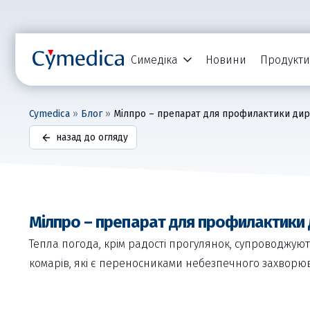
Симедіка
Новини
Продукти
Cymedica
»
Блог
»
Мілпро – препарат для профилактики диро
назад до огляду
Мілпро – препарат для профилактики 
Тепла погода, крім радості прогулянок, супроводжу
комарів, які є переносниками небезпечного захворюва