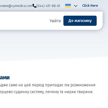
Click Here
kraine@cymedica.com
(044) 451-88-61
До магазину
Увійти
тами
 Адже саме на цей період припадає пік розмноження
ерцево-судинну систему, печінку та нирки тварини.