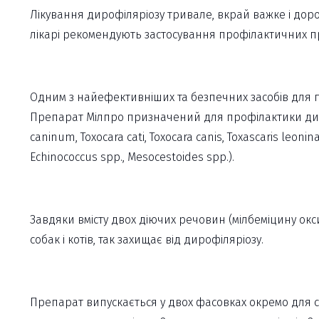
Лікування дирофіляріозу тривале, вкрай важке і дор
лікарі рекомендують застосування профілактичних пре
Одним з найефективніших та безпечних засобів для пр
Препарат Мілпро призначений для профілактики дироф
caninum, Toxocara cati, Toxocara canis, Toxascaris leoni
Echinococcus spp., Mesocestoides spp.).
Завдяки вмісту двох діючих речовин (мілбеміцину ок
собак і котів, так захищає від дирофіляріозу.
Препарат випускається у двох фасовках окремо для соб