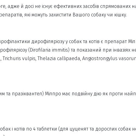
оге, адже й досі не існує ефективних засобів спрямованих
паратів, які можуть захистити Вашого собаку чи кішку.
офілактики дирофіляріозу у собак та котів є препарат Міл
іляріозу (Dirofilaria immitis) та показаний при інвазіях 
na, Trichuris vulpis, Thelazia callipaeda, Angiostrongylus vaso
сим та празіквантел) Мілпро має подвійну дію як проти най
ак і котів по 4 таблетки (для цуценят та дорослих собак нев