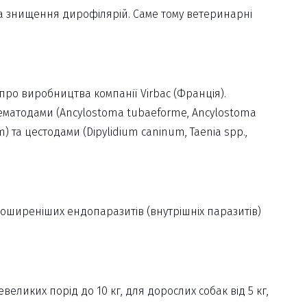
 на знищення дирофілярій. Саме тому ветеринарні
про виробництва компанії Virbac (Франція).
нематодами (Ancylostoma tubaeforme, Ancylostoma
rum) та цестодами (Dipylidium caninum, Taenia spp.,
поширеніших ендопаразитів (внутрішніх паразитів)
еликих порід до 10 кг, для дорослих собак від 5 кг,