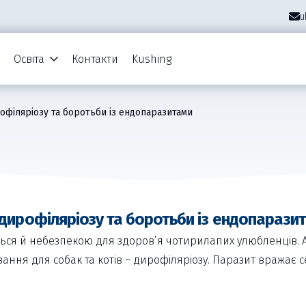
u
Освіта
Контакти
Kushing
філяріозу та боротьби із ендопаразитами
дирофіляріозу та боротьби із ендопарази
ються й небезпекою для здоров’я чотирилапих улюбленців.
ння для собак та котів – дирофіляріозу. Паразит вражає с