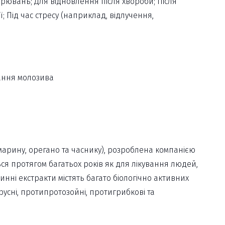
ворювань; Для відновлення після хвороби; Після
 Під час стресу (наприклад, відлучення,
ання молозива
змарину, орегано та часнику), розроблена компанією
ься протягом багатьох років як для лікування людей,
линні екстракти містять багато біологічно активних
русні, протипротозойні, протигрибкові та