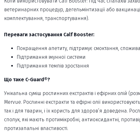
Коли використовувати Calf Booster: Під час спалахів зах
ветеринарних процедур, дегельмінтизації або вакцинації;
комплектування, транспортування).
Переваги застосування
Calf Booster:
Покращення апетиту, підтримує смоктання, спожив
Підтримання імунної системи
Підтримання темпів зростання
Що таке C-Guard®?
Унікальна суміш рослинних екстрактів і ефірних олій (ро
Mervue. Рослинні екстракти та ефірні олії використовуют
так і для тварин, і їх користь для здоров’я доведена. Рос
сполук, які мають протимікробні, антиоксидантні, противі
протизапальні властивості.