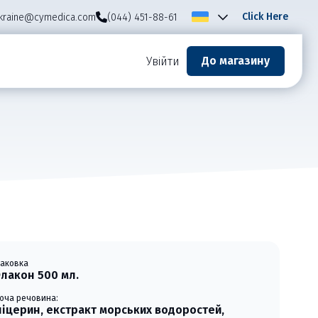
Click Here
kraine@cymedica.com
(044) 451-88-61
До магазину
Увійти
паковка
лакон 500 мл.
іюча речовина:
ліцерин, екстракт морських водоростей,