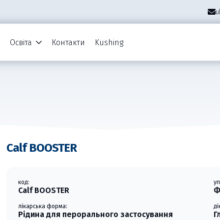
u
Освіта
Контакти
Kushing
Calf BOOSTER
код:
у
Calf BOOSTER
Ф
лікарська форма:
д
Рідина для перорального застосування
Г