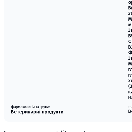
о
В
3
М
м
3
В
С
B
Ф
3
М
г
г
х
(
к
н
фармакологічна група:
тв
В
Ветеринарні продукти