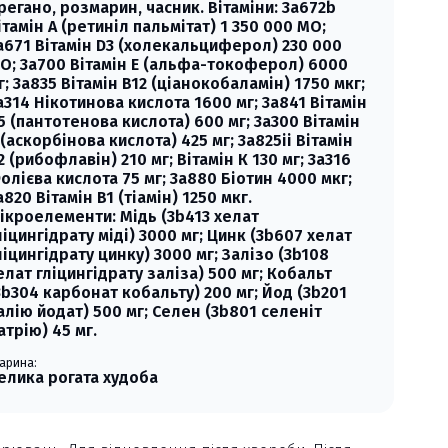
регано, розмарин, часник. Вітаміни: 3a672b
ітамін А (ретиніл пальмітат) 1 350 000 МО;
a671 Вітамін D3 (холекальциферол) 230 000
О; 3a700 Вітамін Е (альфа-токоферол) 6000
г; 3a835 Вітамін B12 (ціанокобаламін) 1750 мкг;
a314 Нікотинова кислота 1600 мг; 3a841 Вітамін
5 (пантотенова кислота) 600 мг; 3a300 Вітамін
 (аскорбінова кислота) 425 мг; 3a825ii Вітамін
2 (рибофлавін) 210 мг; Вітамін К 130 мг; 3a316
олієва кислота 75 мг; 3a880 Біотин 4000 мкг;
a820 Вітамін B1 (тіамін) 1250 мкг.
ікроелементи: Мідь (3b413 хелат
ліцингідрату міді) 3000 мг; Цинк (3b607 хелат
ліцингідрату цинку) 3000 мг; Залізо (3b108
елат гліцингідрату заліза) 500 мг; Кобальт
3b304 карбонат кобальту) 200 мг; Йод (3b201
алію йодат) 500 мг; Селен (3b801 селеніт
атрію) 45 мг.
арина:
елика рогата худоба