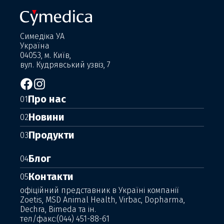
Симедіка УА
Україна
04053, м. Київ,
вул. Кудрявський узвіз, 7
Про нас
01
Новини
02
Продукти
03
Блог
04
Контакти
05
офіційний представник в Україні компанії
Zoetis, MSD Animal Health, Virbac, Dopharma,
Dechra, Bimeda та ін.
тел/факс:
(044) 451-88-61