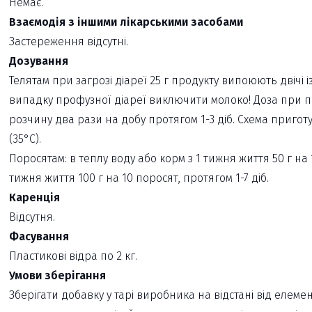
Немає.
Взаємодія з іншими лікарськими засобами
Застереження відсутні.
Дозування
Телятам при загрозі діареї 25 г продукту випоюють двічі
випадку профузної діареї виключити молоко! Доза при пр
розчину два рази на добу протягом 1-3 діб. Схема пригот
(35°С).
Поросятам: в теплу воду або корм з 1 тижня життя 50 г на 1
тижня життя 100 г на 10 поросят, протягом 1-7 діб.
Каренція
Відсутня.
Фасування
Пластикові відра по 2 кг.
Умови зберігання
Зберігати добавку у тарі виробника на відстані від елемен