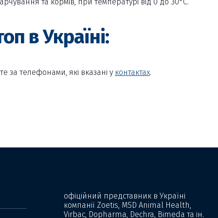
арчування та кормів, при температурі від 0 до 30°С.
оп в Україні:
е за телефонами, які вказані у
контактах
.
офіційний представник в Україні
компанії Zoetis, MSD Animal Health,
Virbac, Dopharma, Dechra, Bimeda та ін.