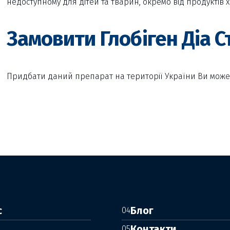
недоступному для дітей та тварин, окремо від продуктів х
Замовити Глобіген Діа Ст
Придбати даний препарат на території України Ви может
с
Блог
04
и
Контакти
05