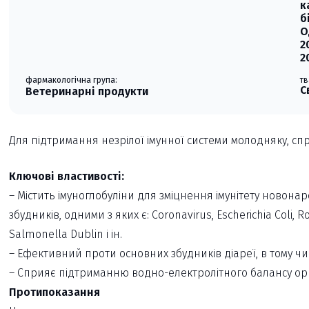
к
б
О
2
2
фармакологічна група:
тв
С
Ветеринарні продукти
Для підтримання незрілої імунної системи молодняку, сп
Ключові властивості:
– Містить імуноглобуліни для зміцнення імунітету новон
збудників, одними з яких є: Coronavirus, Escherichia Coli, 
Salmonella Dublin і ін.
– Ефективний проти основних збудників діареї, в тому числ
– Сприяє підтриманню водно-електролітного балансу ор
Протипоказання