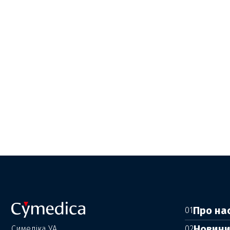
Про на
01
Новин
Симедіка УА
02