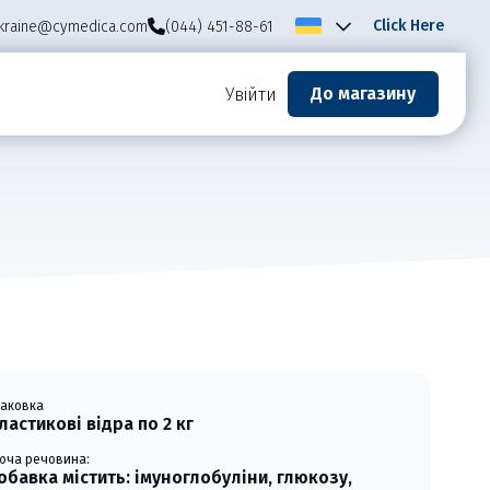
Click Here
kraine@cymedica.com
(044) 451-88-61
До магазину
Увійти
паковка
ластикові відра по 2 кг
іюча речовина:
обавка містить: імуноглобуліни, глюкозу,