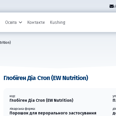
u
Освіта
Контакти
Kushing
rition)
Глобіген Діа Стоп (EW Nutrition)
код:
у
Глобіген Діа Стоп (EW Nutrition)
П
лікарська форма:
д
Порошок для перорального застосування
д