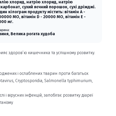
алію хлорид, натрію хлорид, натрію
ікарбонат, сухий яєчний порошок, сухі дріжджі.
дин кілограм продукту містить: вітамін А -
00000 МО, вітамін D - 20000 МО, вітамін Е -
000 мг.
арина:
виня, Велика рогата худоба
рияє здоров’ю кишечника та успішному розвитку.
ароджених і ослаблених тварин проти багатьох
Rotavirus, Cryptosporidia, Salmonella typhimurium,
і і вірусних інфекцій, запобігає розвитку діареї
ганізму