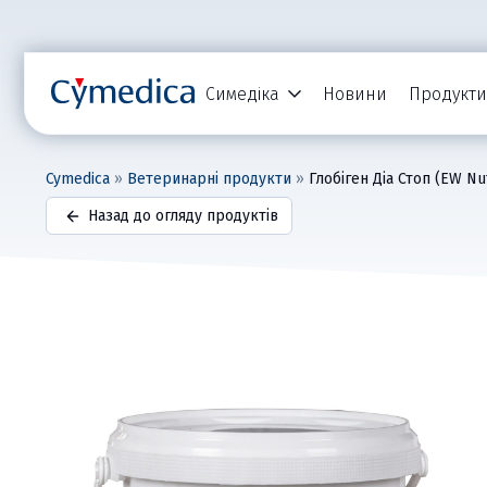
Симедіка
Новини
Продукти
Cymedica
»
Ветеринарні продукти
»
Глобіген Діа Стоп (EW Nut
Назад до огляду продуктів