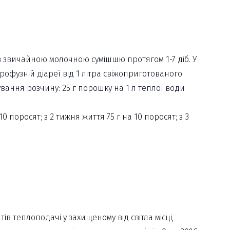
 із звичайною молочною сумішшю протягом 1-7 діб. У
офузній діареї від 1 літра свіжоприготованого
ування розчину: 25 г порошку на 1 л теплої води
0 поросят; з 2 тижня життя 75 г на 10 поросят; з 3
тів теплоподачі у захищеному від світла місці,