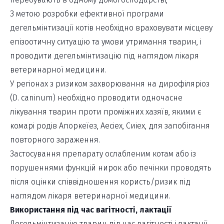
З метою розробки ефективної програми
дегельмінтизації котів необхідно враховувати місцеву
епізоотичну ситуацію та умови утримання тварин, і
проводити дегельмінтизацію під наглядом лікаря
ветеринарної медицини.
У регіонах з ризиком захворювання на дирофіляріоз
(D. caninum) необхідно проводити одночасне
лікування тварин проти проміжних хазяїв, якими є
комарі родів Апоркеїез, Аесіех, Сиіех, для запобігання
повторного зараження.
Застосування препарату ослабленим котам або із
порушеннями функцій нирок або печінки проводять
після оцінки співвідношення користь/ризик під
наглядом лікаря ветеринарної медицини.
Використання під час вагітності, лактації
Дегельмінтизацію тварин під час вагітності і лактації