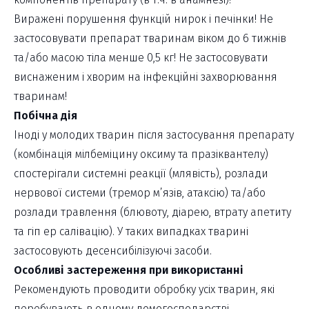
Виражені порушення функцій нирок і печінки! Не
застосовувати препарат тваринам віком до 6 тижнів
та/або масою тіла менше 0,5 кг! Не застосовувати
виснаженим і хворим на інфекційні захворювання
тваринам!
Побічна дія
Іноді у молодих тварин після застосування препарату
(комбінація мілбеміцину оксиму та празіквантелу)
спостерігали системні реакції (млявість), розлади
нервової системи (тремор м’язів, атаксію) та/або
розлади травлення (блювоту, діарею, втрату апетиту
та гіп ер салівацію). У таких випадках тварині
застосовують десенсибілізуючі засоби.
Особливі застереження при використанні
Рекомендують проводити обробку усіх тварин, які
перебувають в одному домогосподарстві,