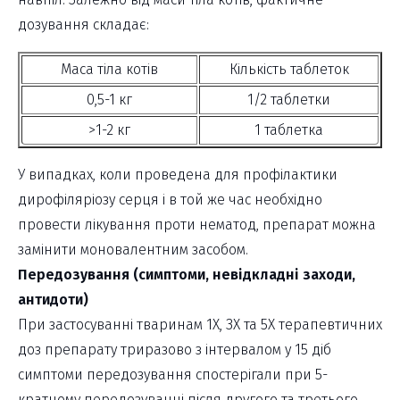
дозування складає:
Маса тіла котів
Кількість таблеток
0,5-1 кг
1/2 таблетки
>1-2 кг
1 таблетка
У випадках, коли проведена для профілактики
дирофіляріозу серця і в той же час необхідно
провести лікування проти нематод, препарат можна
замінити моновалентним засобом.
Передозування (симптоми, невідкладні заходи,
антидоти)
При застосуванні тваринам 1Х, ЗХ та 5Х терапевтичних
доз препарату триразово з інтервалом у 15 діб
симптоми передозування спостерігали при 5-
кратному передозуванні після другого та третього