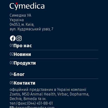
Симедіка УА
Україна
04053, м. Київ,
вул. Кудрявський узвіз, 7
Про нас
01
Новини
02
Продукти
03
Блог
04
Контакти
05
офіційний представник в Україні компанії
Zoetis, MSD Animal Health, Virbac, Dopharma,
Dechra, Bimeda та ін.
тел/факс:
(044) 451-88-61
ukraine@cymedica.com