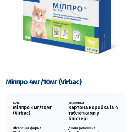
Мілпро 4мг/10мг (Virbac)
код:
упаковка
Мілпро 4мг/10мг
Картона коробка із 4
(Virbac)
таблетками у
блістері
лікарська форма:
діюча речовина: