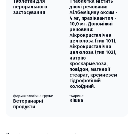
Таблетки для
1 таблетка містить
перорального
діючі речовини:
застосування
мілбеміцину оксим -
4 мг, празіквантел -
10,0 мг. Допоміжні
речовини:
мікрокристалічна
целюлоза (тип 101),
мікрокристалічна
целюлоза (тип 102),
натрію
кроскармелоза,
повідон, магнезії
стеарат, кремнезем
гідрофобний
колоїдний.
фармакологічна група:
тварина:
Кішка
Ветеринарні
продукти