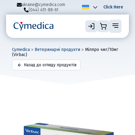
ukraine@cymedica.com
Click Here
(044) 451-88-61
Cymedica
»
Ветеринарні продукти
»
Мілпро 4мг/10мг
(Virbac)
Назад до огляду продуктів