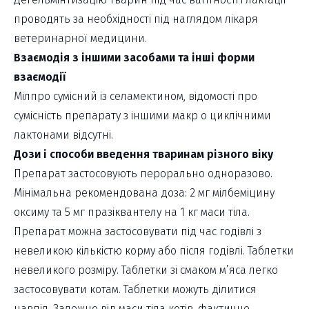
проводять за необхідності під наглядом лікаря
ветеринарної медицини.
Взаємодія з іншими засобами та інші форми
взаємодії
Мілпро сумісний із селамектином, відомості про
сумісність препарату з іншими макр о циклічними
лактонами відсутні.
Дози і способи введення тваринам різного віку
Препарат застосовують перорально одноразово.
Мінімальна рекомендована доза: 2 мг мілбеміцину
оксиму та 5 мг празіквантелу на 1 кг маси тіла.
Препарат можна застосовувати під час годівлі з
невеликою кількістю корму або після годівлі. Таблетки
невеликого розміру. Таблетки зі смаком м’яса легко
застосовувати котам. Таблетки можуть ділитися
навпіл. Залежно від маси тіла котів, фактичне