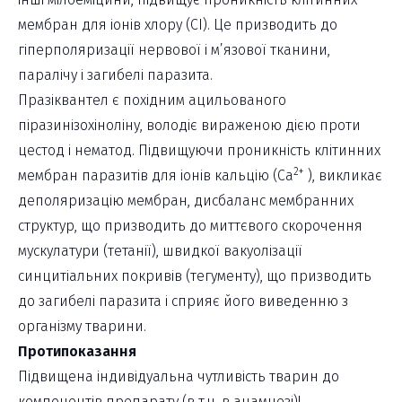
мембран для іонів хлору (СІ). Це призводить до
гіперполяризації нервової і м’язової тканини,
паралічу і загибелі паразита.
Празіквантел є похідним ацильованого
піразинізохіноліну, володіє вираженою дією проти
цестод і нематод. Підвищуючи проникність клітинних
2+
мембран паразитів для іонів кальцію (Са
), викликає
деполяризацію мембран, дисбаланс мембранних
структур, що призводить до миттєвого скорочення
мускулатури (тетанії), швидкої вакуолізації
синцитіальних покривів (тегументу), що призводить
до загибелі паразита і сприяє його виведенню з
організму тварини.
Протипоказання
Підвищена індивідуальна чутливість тварин до
компонентів препарату (в т.ч. в анамнезі)!