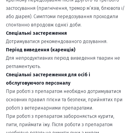
застосування (пригнічення, тремор м’язів, блювота і/
або діарея). Симптоми передозування проходили
спонтанно впродовж однієї доби.
Спеціальні застереження
Дотримуватися рекомендованого дозування.
Період виведення (каренція)
Для непродуктивних період виведення тварин не
регламентують.
Спеціальні застереження для осіб і
обслуговуючого персоналу
При роботі з препаратом необхідно дотримуватися
основних правил гігієни та безпеки, прийнятих при
роботі з ветеринарними препаратами.
При роботі з препаратом забороняється курити,
пити, приймати їжу. Після роботи з препаратом
необхідно ретельно вимити руки з милом.