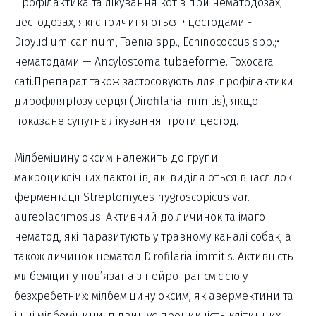
Профілактика та лікування котів при нематодозах,
цестодозах, які спричиняються:• цестодами -
Dipylidium caninum, Taenia spp., Echinococcus spp.;•
нематодами — Ancylostoma tubaeforme. Toxocara
cati.Препарат також застосовують для профілактики
дирофілярІозу серця (Dirofilaria immitis), якщо
показане супутнє лікування проти цестод.
Мілбеміцину оксим належить до групи
макроциклічних лактонів, які виділяються внаслідок
ферментації Streptomyces hygroscopicus var.
aureolacrimosus. Активний до личинок та імаго
нематод, які паразитують у травному каналі собак, а
також личинок нематод Dirofilaria immitis. Активність
мілбеміцину пов’язана з нейротрансмісією у
безхребетних: мілбеміцину оксим, як авермектини та
інші мілбеміцини, підвищує проникність клітинних