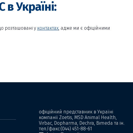
 в Україні:
що розташовані у
контактах
, адже ми є офіційними
офіційний представник в Україні
компанії Zoetis, MSD Animal Health,
Virbac, Dopharma, Dechra, Bimeda та ін.
тел/факс:
(044) 451-88-61