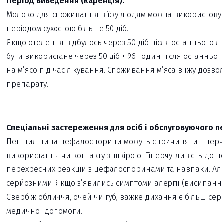
Період виведення (каренція):
Молоко для споживання в їжу людям можна використовува
періодом сухостою більше 50 діб.
Якщо отелення відбулось через 50 діб після останнього 
бути використане через 50 діб + 96 годин після останнь
на м’ясо під час лікування. Споживання м’яса в їжу дозв
препарату.
Спеціальні застереження для осіб і обслуговуючого п
Пеніциліни та цефалоспорини можуть спричиняти гіперчутл
використання чи контакту зі шкірою. Гіперчутливість до
перехресних реакцій з цефалоспоринами та навпаки. Алер
серйозними. Якщо з’явились симптоми алергії (висипання 
Свербіж обличчя, очей чи губ, важке дихання є більш с
медичної допомоги.