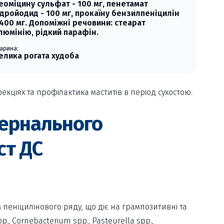
еоміцину сульфат - 100 мг, пенетамат
ідройодид - 100 мг, прокаїну бензилпеніцилін
 400 мг. Допоміжні речовини: стеарат
люмінію, рідкий парафін.
арина:
елика рогата худоба
екціях та профілактика маститів в період сухостою.
тернального
ст ДС
пеніцилінового ряду, що діє на грампозитивні та
p., Cornebacterium spp., Pasteurella spp.,