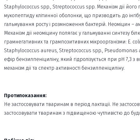
Staphylococcus spp., Streptococcus spp. Механізм дії йог
мукопептиду клітинної оболонки, що призводить до інгібу
гальмування росту і розмноження бактерій. Неоміцин – ам
Механізм дії неоміцину полягає у гальмуванні синтезу біл
грамнегативних та грампозитивних мікроорганізми: E. coli, 
Staphylococcus aureus, Streptococcus spp., Pseudomonas
ефір бензилпеніциліну, який гідролізується при рН 7,3 з в
механізм дії та спектр активності бензилпеніциліну.
Протипоказання:
Не застосовувати тваринам в період лактації. Не застосову
застосовувати тваринам з підвищеною чутливістю до буд