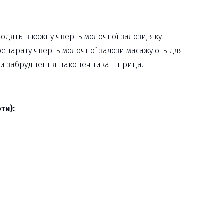
одять в кожну чверть молочної залози, яку
репарату чверть молочної залози масажують для
кати забруднення наконечника шприца.
ти):