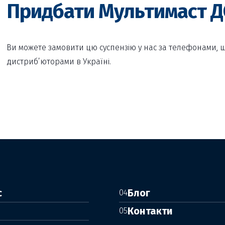
Придбати Мультимаст ДС
Ви можете замовити цю суспензію у нас за телефонами, 
дистриб’юторами в Україні.
с
Блог
04
и
Контакти
05