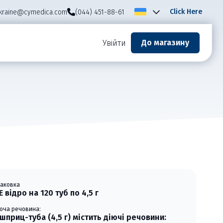
Click Here
kraine@cymedica.com
(044) 451-88-61
До магазину
Увійти
паковка
Е відро на 120 туб по 4,5 г
іюча речовина:
 шприц-туба (4,5 г) містить діючі речовини: