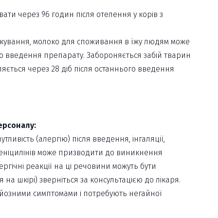
ти через 96 годин після отелення у корів з
лікування, молоко для споживання в їжу людям може
ого введення препарату. Забороняється забій тварин
оляється через 28 діб після останнього введення
ерсоналу:
ивість (алергію) після введення, інгаляції,
 пеніцилінів може призводити до виникнення
гічні реакції на ці речовини можуть бути
на шкірі) зверніться за консультацією до лікаря.
ерйозними симптомами і потребують негайної