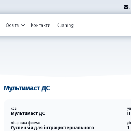
u
Освіта
Контакти
Kushing
Мультимаст ДС
код:
у
Мультимаст ДС
П
лікарська форма:
д
Суспензія для інтрацистернального
1