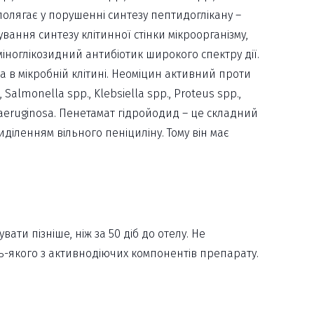
о полягає у порушенні синтезу пептидоглікану –
вання синтезу клітинної стінки мікроорганізму,
іноглікозидний антибіотик широкого спектру дії.
ка в мікробній клітині. Неоміцин активний проти
Salmonella spp., Klebsiella spp., Proteus spp.,
 aeruginosa. Пенетамат гідройодид – це складний
иділенням вільного пеніциліну. Тому він має
вати пізніше, ніж за 50 діб до отелу. Не
ь-якого з активнодіючих компонентів препарату.