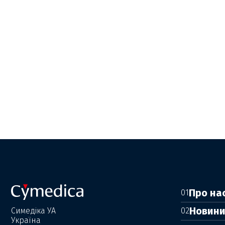
Про на
01
Новин
Симедіка УА
02
Україна