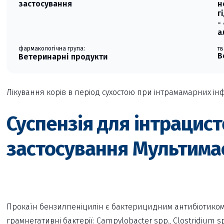
застосування
н
г
-
а
фармакологічна група:
тв
В
Ветеринарні продукти
Лікування корів в період сухостою при інтрамамарних інф
Суспензія для інтрацис
застосування Мультима
Прокаїн бензилпеніцилін є бактерицидним антибіотиком 
грамнегативні бактерії: Campylobacter spp., Clostridium sp