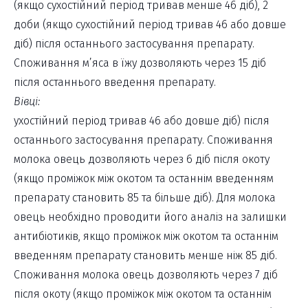
(якщо сухостійний період тривав менше 46 діб), 2
доби (якщо сухостійний період тривав 46 або довше
діб) після останнього застосування препарату.
Споживання м’яса в їжу дозволяють через 15 діб
після останнього введення препарату.
Вівці:
ухостійний період тривав 46 або довше діб) після
останнього застосування препарату. Споживання
молока овець дозволяють через 6 діб після окоту
(якщо проміжок між окотом та останнім введенням
препарату становить 85 та більше діб). Для молока
овець необхідно проводити його аналіз на залишки
антибіотиків, якщо проміжок між окотом та останнім
введенням препарату становить менше ніж 85 діб.
Споживання молока овець дозволяють через 7 діб
після окоту (якщо проміжок між окотом та останнім