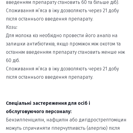
введенням препарату становить 60 та більше діб).
Споживання м’яса в їжу дозволяють через 21 добу
після останнього введення препарату.
Кози:
Для молока кіз необхідно провести його аналіз на
залишки антибіотиків, якщо проміжок між окотом та
останнім введенням препарату становить менше ніж
60 діб.
Споживання м’яса в їжу дозволяють через 21 добу
після останнього введення препарату.
Спеціальні застереження для осіб і
обслуговуючого персоналу:
Бензилпеніцилін, нафцилін або дигідрострептоміцин
можуть спричиняти гіперчутливість (алергію) після