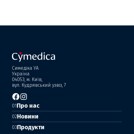
Симедіка УА
Україна
04053, м. Київ,
вул. Кудрявський узвіз, 7
Про нас
01
Новини
02
Продукти
03