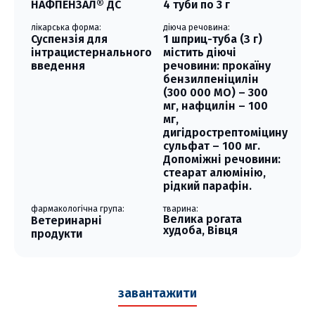
НАФПЕНЗАЛ® ДС
4 туби по 3 г
лікарська форма:
діюча речовина:
Суспензія для
1 шприц-туба (З г)
інтрацистернального
містить діючі
введення
речовини: прокаїну
бензилпеніцилін
(300 000 МО) – 300
мг, нафцилін – 100
мг,
дигідрострептоміцину
сульфат – 100 мг.
Допоміжні речовини:
стеарат алюмінію,
рідкий парафін.
фармакологічна група:
тварина:
Велика рогата
Ветеринарні
худоба, Вівця
продукти
завантажити